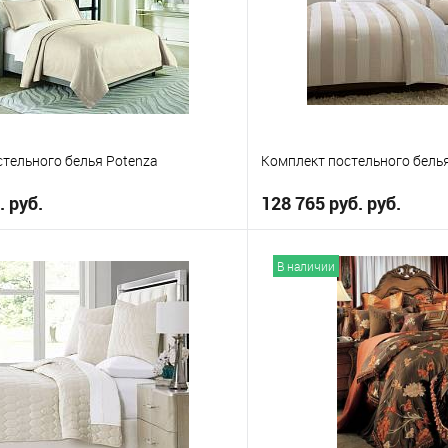
Выберите
King
Queen
тельного белья Potenza
Комплект постельного белья
. руб.
128 765 руб. руб.
В корзину
В корз
В наличии
е
В избранное
Выберите
King
ueen
Queen