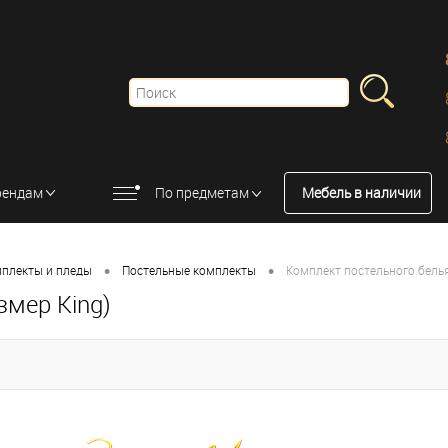
рендам
По предметам
Мебель в наличии
•
•
мплекты и пледы
Постельные комплекты
Комплект постельного белья
змер King)