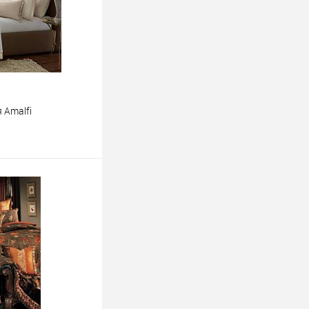
 Amalfi
ину