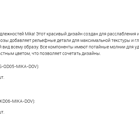
лежностей Mika! Этот красивый дизайн создан для расслабления 
озы добавляет рельефные детали для максимальной текстуры и г
 вид всему образу. Все компоненты имеют потайные молнии для уд
стным цветом, что позволяет сочетать дизайны.
S-QD05-MIKA-DOV):
т.
KD06-MIKA-DOV):
т.