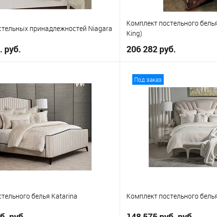
Комплект постельного белья
стельных принадлежностей Niagara
King)
. руб.
206 282 руб.
В корзину
В корз
Под заказ
е
В избранное
ueen
тельного белья Katarina
Комплект постельного белья
б. руб.
148 575 руб. руб.