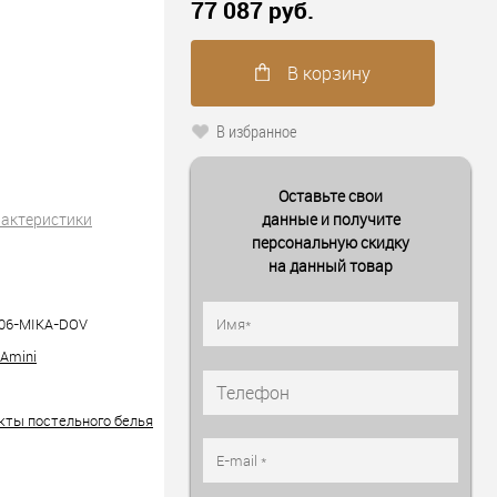
77 087 руб.
В корзину
В избранное
Оставьте свои
рактеристики
данные и получите
персональную скидку
на данный товар
06-MIKA-DOV
 Amini
кты постельного белья