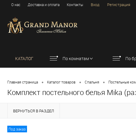
Вход
Регистрация
О нас
Доставка и оплата
Контакты
КАТАЛОГ
По комнатам
По б
•
•
•
Главная страница
Каталог товаров
Спальня
Постельные ко
Комплект постельного белья Mika (ра
ВЕРНУТЬСЯ В РАЗДЕЛ
Под заказ