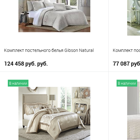
Выберите
Выберите
King
King
Queen
Комплект постельного белья Gibson Natural
Комплект пос
124 458 руб. руб.
77 087 руб
В корзину
В наличии
В наличии
В избранное
В избранно
Выберите
Выберите
King
King
Q