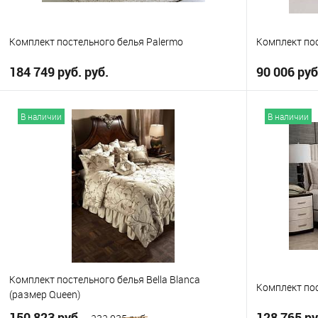
Комплект постельного белья Palermo
Комплект по
184 749 руб. руб.
90 006 руб
В корзину
В наличии
В наличии
В избранное
В избранно
Выберите
Выберите
Queen
King
Q
Комплект постельного белья Bella Blanca
Комплект пос
(размер Queen)
150 823 руб.
128 765 ру