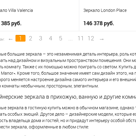
ало Villa Valencia
Зеркало London Place
 385 руб.
146 378 руб.
←
1
2
3
4
5
...
11
12
→
цы:
В корзину
В корзи
ые большие зеркала – это незаменимая деталь интерьера, роль ко
 избранное
В избранное
ать над дизайном и визуальным пространством помещения. Они мог
ь комнату. Также с их помощью можно поиграть со светом. Купить 
 Manor». Кроме того, большое значение имеет сам дизайн этого, н
орого меняется настроение дизайна самого интерьера и его внешни
н комнаты необычным, просторным, элегантным.
йнерские зеркала в прихожую, ванную и другие ком
ые зеркала в гостиную купить можно в обычном магазине, однако 
ть особых эмоций. Другое дело – дизайнерские модели, которые ес
сть владельца дома и гостей, но и придадут интерьеру особой обс
ести зеркала, оформленные в любом стиле: