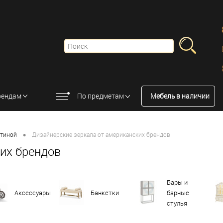
рендам
По предметам
Мебель в наличии
•
стиной
Дизайнерские зеркала от американских брендов
их брендов
Бары и
Аксессуары
Банкетки
барные
стулья