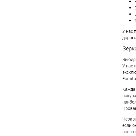
У нас 
дорого
Зерк
Выбира
У нас 
эксклю
Furnitu
Каждая
покупа
наибол
Прован
Незави
если о
впечат