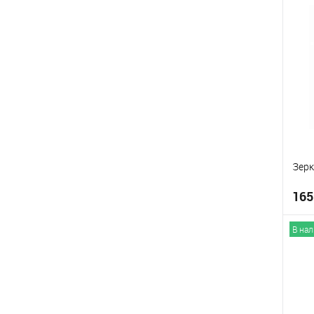
В
Зерк
165
В на
В