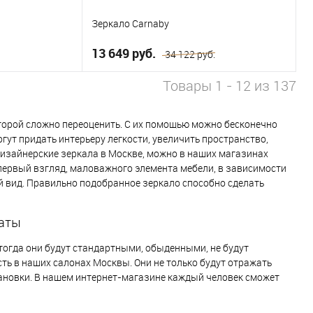
Зеркало Carnaby
13 649 руб.
34 122 руб.
Товары 1 - 12 из 137
ну
В корзину
торой сложно переоценить. С их помощью можно бесконечно
ут придать интерьеру легкости, увеличить пространство,
В избранное
дизайнерские зеркала в Москве, можно в наших магазинах
а первый взгляд, маловажного элемента мебели, в зависимости
й вид. Правильно подобранное зеркало способно сделать
наты
тогда они будут стандартными, обыденными, не будут
ть в наших салонах Москвы. Они не только будут отражать
тановки. В нашем интернет-магазине каждый человек сможет