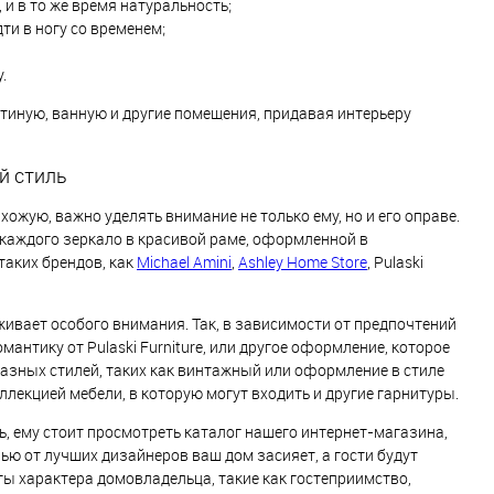
 и в то же время натуральность;
ти в ногу со временем;
.
стиную, ванную и другие помещения, придавая интерьеру
й стиль
ожую, важно уделять внимание не только ему, но и его оправе.
 каждого зеркало в красивой раме, оформленной в
аких брендов, как
Michael Amini
,
Ashley Home Store
, Pulaski
ивает особого внимания. Так, в зависимости от предпочтений
мантику от Pulaski Furniture, или другое оформление, которое
разных стилей, таких как винтажный или оформление в стиле
ллекцией мебели, в которую могут входить и другие гарнитуры.
, ему стоит просмотреть каталог нашего интернет-магазина,
ью от лучших дизайнеров ваш дом засияет, а гости будут
 характера домовладельца, такие как гостеприимство,