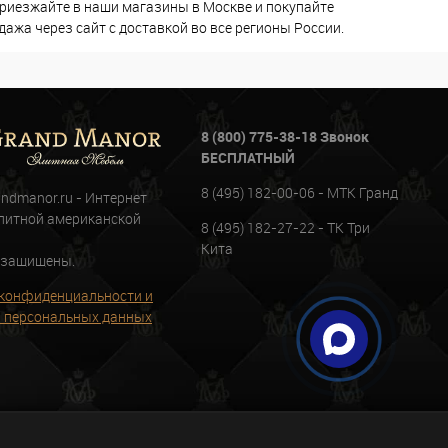
Приезжайте в наши магазины в Москве и покупайте
ажа через сайт с доставкой во все регионы России.
8 (800) 775-38-18 Звонок
БЕСПЛАТНЫЙ
8 (495) 182-00-06 - МТК Гранд
andmanor.ru - Интернет
литной американской
8 (495) 182-27-22 - ТК Три
Кита
 защищены.
конфиденциальности и
 персональных данных