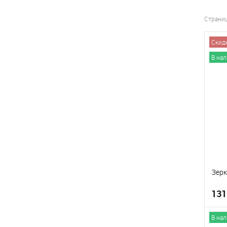
Страни
Скид
В на
Зерк
131
В на