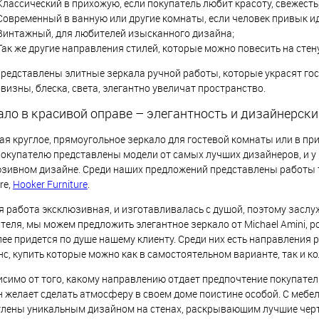
Классический в прихожую, если покупатель любит красоту, свежесть,
Современный в ванную или другие комнаты, если человек привык ид
Винтажный, для любителей изысканного дизайна;
Так же другие направления стилей, которые можно повесить на стену
представлены элитные зеркала ручной работы, которые украсят го
визны, блеска, света, элегантно увеличат пространство.
ало в красивой оправе – элегантность и дизайнерски
я круглое, прямоугольное зеркало для гостевой комнаты или в прих
покупателю представлены модели от самых лучших дизайнеров, и у
зивном дизайне. Среди наших предложений представлены работы т
re,
Hooker Furniture
.
 работа эксклюзивная, и изготавливалась с душой, поэтому заслуж
теля, мы можем предложить элегантное зеркало от Michael Amini, ро
ее придется по душе нашему клиенту. Среди них есть направления 
с, купить которые можно как в самостоятельном варианте, так и ко
симо от того, какому направлению отдает предпочтение покупатель
н желает сделать атмосферу в своем доме поистине особой. С мебел
лены уникальным дизайном на стенах, раскрывающим лучшие черты