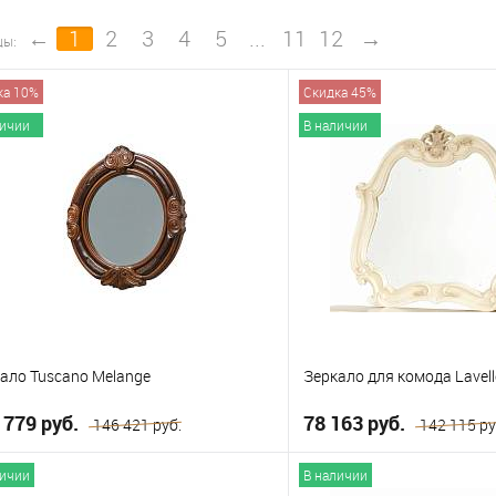
←
1
2
3
4
5
...
11
12
→
цы:
ка 10%
Скидка 45%
личии
В наличии
ало Tuscano Melange
Зеркало для комода Lavell
 779 руб.
78 163 руб.
146 421 руб.
142 115 ру
личии
В наличии
В корзину
В корзи