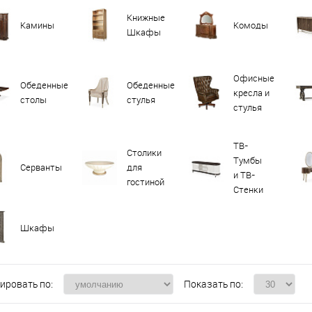
Книжные
Камины
Комоды
Шкафы
Офисные
Обеденные
Обеденные
кресла и
столы
стулья
стулья
ТВ-
Столики
Тумбы
Серванты
для
и ТВ-
гостиной
Стенки
Шкафы
ировать по:
Показать по: