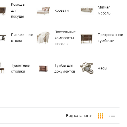
Комоды
Мягкая
для
Кровати
мебель
посуды
Постельные
Письменные
Прикроватные
комплекты
столы
тумбочки
и пледы
Туалетные
Тумбы для
Часы
столики
документов
Вид каталога: