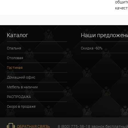
общите
качест
Каталог
Наши предложен
Спальня
Скидка -60%
Столовая
Гостиная
Домашний офис
Мебель в наличии
РАСПРОДАЖА
Скоро в продаже
ОБРАТНАЯ СВЯЗЬ
8 (800) 775-38-18 звонок бесплатны