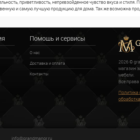
льность, приветливость, непревзойденное чувство вкуса и стиля. 
венную и самую лучшую продукцию для дома. Так же возможна прод
ия
Помощь и сервисы
О нас
2026 © gr
Доставка и оплата
магазин э
Контакты
мебели.
Все права
Политика 
обработка
й
info@grandmanor.ru