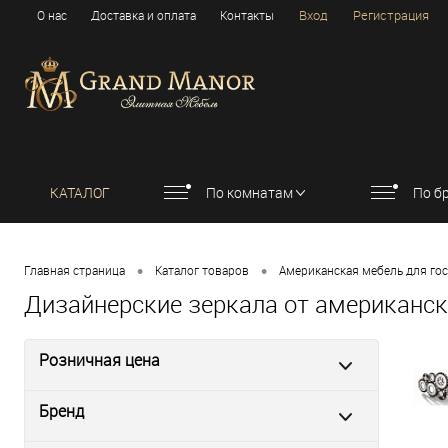
Вход
Регистрация
О нас
Доставка и оплата
Контакты
КАТАЛОГ
По комнатам
По б
•
•
Главная страница
Каталог товаров
Американская мебель для го
Дизайнерские зеркала от американск
Розничная цена
Бренд