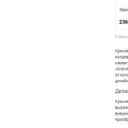
Зерк
236
Страни
Красив
В
колдов
оживит
«Grand
от кот
дизай
Диза
Красив
выража
внешно
приобр