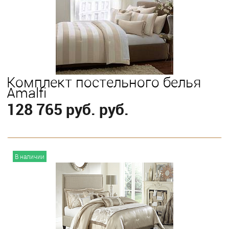
Выберите
King
Queen
Комплект постельного белья
Amalfi
128 765 руб. руб.
В корзину
В наличии
Выберите
King
Queen