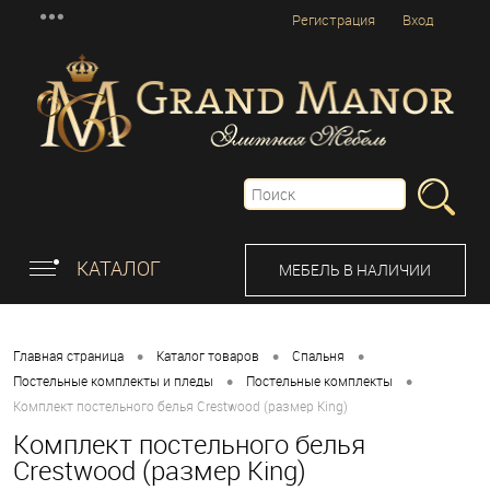
Регистрация
Вход
КАТАЛОГ
МЕБЕЛЬ В НАЛИЧИИ
•
•
•
Главная страница
Каталог товаров
Спальня
•
•
Постельные комплекты и пледы
Постельные комплекты
Комплект постельного белья Crestwood (размер King)
Комплект постельного белья
Crestwood (размер King)