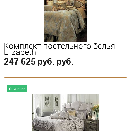
Выберите
King
Queen
Комплект постельного белья
Elizabeth
247 625 руб. руб.
В корзину
В наличии
Выберите
King