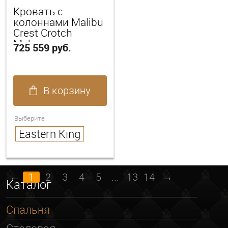
Кровать с
колоннами Malibu
Crest Crotch
Mahogany
725 559 руб.
В корзину
Выберите
Eastern King
←
1
2
3
4
5
...
13
14
→
Каталог
Спальня