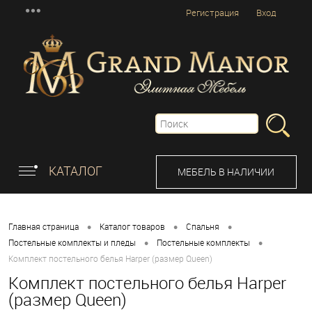
Регистрация
Вход
КАТАЛОГ
МЕБЕЛЬ В НАЛИЧИИ
•
•
•
Главная страница
Каталог товаров
Спальня
•
•
Постельные комплекты и пледы
Постельные комплекты
Комплект постельного белья Harper (размер Queen)
Комплект постельного белья Harper
(размер Queen)