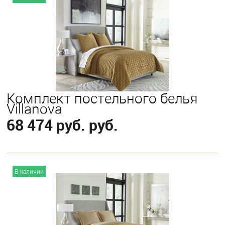
Выберите
King
Queen
Комплект постельного белья
Villanova
68 474 руб. руб.
В корзину
В наличии
Выберите
King