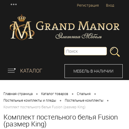
Регистрация
Вход
КАТАЛОГ
МЕБЕЛЬ В НАЛИЧИИ
•
•
•
Главная страница
Каталог товаров
Спальня
•
•
Постельные комплекты и пледы
Постельные комплекты
Комплект постельного белья Fusion (размер King)
Комплект постельного белья Fusion
(размер King)