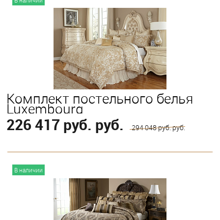
В наличии
Выберите
King
Queen
Комплект постельного белья
Luxembourg
226 417 руб. руб.
294 048 руб. руб.
В корзину
В наличии
Выберите
King
Queen