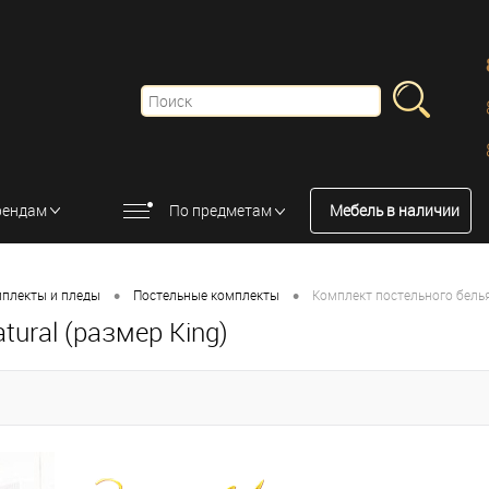
рендам
По предметам
Мебель в наличии
•
•
мплекты и пледы
Постельные комплекты
Комплект постельного белья H
tural (размер King)