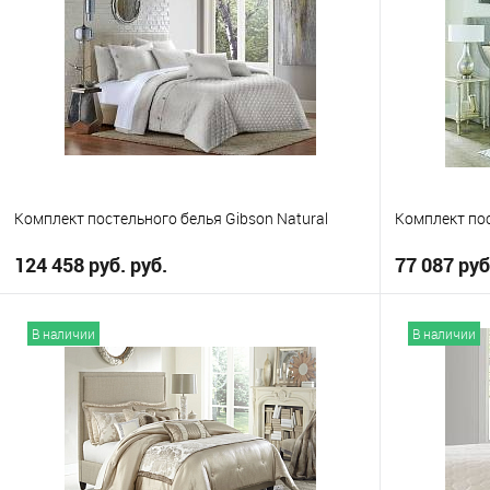
В избранное
В избранно
Выберите
Выберите
King
King
Queen
Комплект постельного белья Gibson Natural
Комплект пос
124 458 руб. руб.
77 087 руб
В корзину
В наличии
В наличии
В избранное
В избранно
Выберите
Выберите
King
King
Q