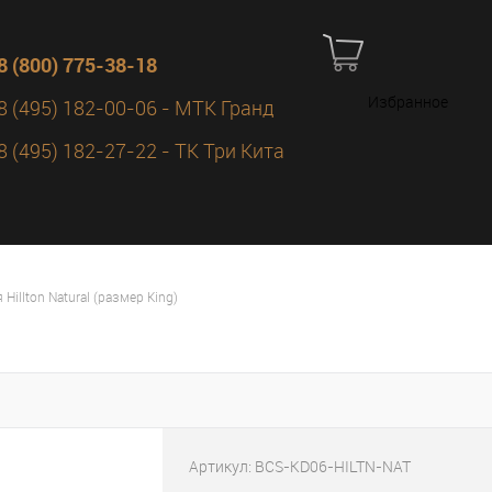
8 (800) 775-38-18
Избранное
8 (495) 182-00-06 - МТК Гранд
8 (495) 182-27-22 - ТК Три Кита
illton Natural (размер King)
Артикул:
BCS-KD06-HILTN-NAT