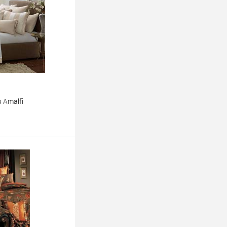
 Amalfi
ину