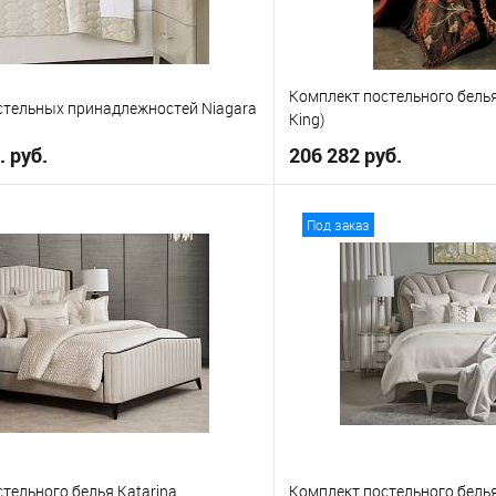
Комплект постельного белья
стельных принадлежностей Niagara
King)
. руб.
206 282 руб.
В корзину
В корз
Под заказ
е
В избранное
ueen
тельного белья Katarina
Комплект постельного белья