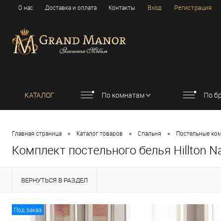
Вход
Регистрация
О нас
Доставка и оплата
Контакты
КАТАЛОГ
По комнатам
По б
•
•
•
Главная страница
Каталог товаров
Спальня
Постельные ко
Комплект постельного белья Hillton Na
ВЕРНУТЬСЯ В РАЗДЕЛ
Под заказ