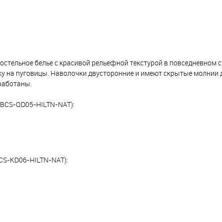
остельное белье с красивой рельефной текстурой в повседневном с
ку на пуговицы. Наволочки двусторонние и имеют скрытые молнии
работаны.
BCS-QD05-HILTN-NAT):
S-KD06-HILTN-NAT):