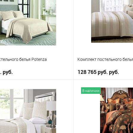
е
В избранное
Выберите
King
Queen
тельного белья Potenza
Комплект постельного белья
. руб.
128 765 руб. руб.
В корзину
В корз
В наличии
е
В избранное
Выберите
King
ueen
Queen