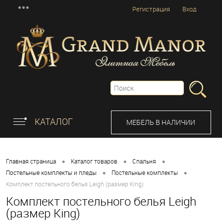
Регистрация
Вход
КАТАЛОГ
МЕБЕЛЬ В НАЛИЧИИ
•
•
•
Главная страница
Каталог товаров
Спальня
•
•
Постельные комплекты и пледы
Постельные комплекты
Комплект постельного белья Leigh (размер King)
Комплект постельного белья Leigh
(размер King)