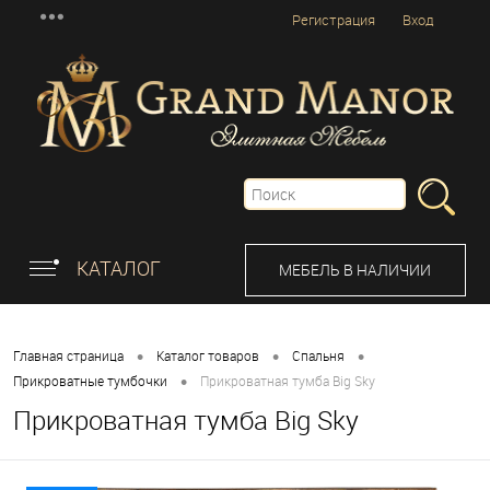
Регистрация
Вход
КАТАЛОГ
МЕБЕЛЬ В НАЛИЧИИ
•
•
•
Главная страница
Каталог товаров
Спальня
•
Прикроватные тумбочки
Прикроватная тумба Big Sky
Прикроватная тумба Big Sky