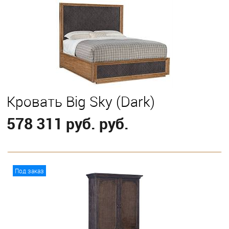
Кровать Big Sky (Dark)
578 311 руб. руб.
В корзину
Под заказ
Выберите
California King
Eastern King
Queen