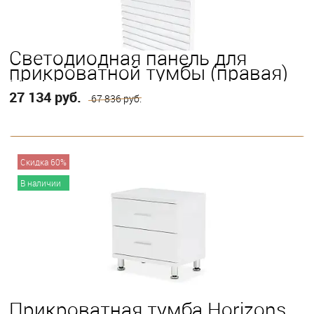
Светодиодная панель для
прикроватной тумбы (правая)
Horizons
27 134 руб.
67 836 руб.
В корзину
Скидка 60%
В наличии
Прикроватная тумба Horizons