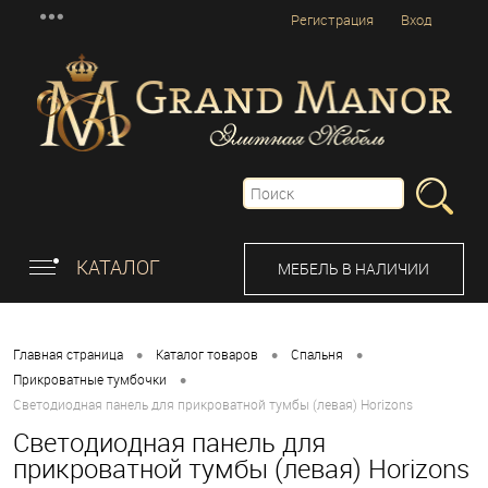
Регистрация
Вход
КАТАЛОГ
МЕБЕЛЬ В НАЛИЧИИ
•
•
•
Главная страница
Каталог товаров
Спальня
•
Прикроватные тумбочки
Светодиодная панель для прикроватной тумбы (левая) Horizons
Светодиодная панель для
прикроватной тумбы (левая) Horizons