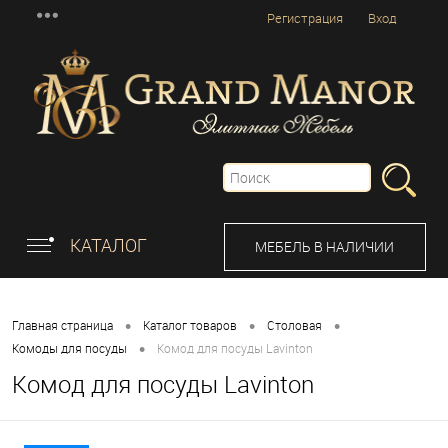
Регистрация
Вход
КАТАЛОГ
МЕБЕЛЬ В НАЛИЧИИ
•
•
•
Главная страница
Каталог товаров
Столовая
•
Комоды для посуды
Комод для посуды Lavinton
Комод для посуды Lavinton