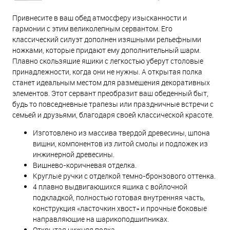
Привнесите в ваш обед атмосферу изысканности и
гармонии с этим великолепным сервантом. Его
классический силуэт дополнен изящными рельефными
ножками, которые придают ему дополнительный шарм.
Плавно скользящие ящики с легкостью уберут столовые
принадлежности, когда они не нужны. А открытая полка
станет идеальным местом для размещения декоративных
элементов. Этот сервант преобразит ваш обеденный быт,
будь то повседневные трапезы или праздничные встречи с
семьей и друзьями, благодаря своей классической красоте.
Изготовлено из массива твердой древесины, шпона
вишни, компонентов из литой смолы и подложек из
инжинерной древесины.
Вишнево-коричневая отделка.
Круглые ручки с отделкой темно-бронзового оттенка.
4 плавно выдвигающихся ящика с войлочной
подкладкой, полностью готовая внутренняя часть,
конструкция «ласточкин хвост» и прочные боковые
направляющие на шарикоподшипниках.
Открытая нижняя полка.