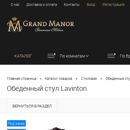
Вход
Регистрация
О нас
Доставка и оплата
Контакты
КАТАЛОГ
По комнатам
По б
•
•
•
Главная страница
Каталог товаров
Столовая
Обеденные ст
Обеденный стул Lavinton
ВЕРНУТЬСЯ В РАЗДЕЛ
Под заказ