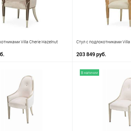
отниками Villa Cherie Hazelnut
Стул с подлокотниками Villa 
б.
203 849 руб.
В корзину
В корз
В наличии
е
В избранное