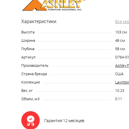
Характеристики:
Все ха
Высота
103
см.
Ширина
48
см.
Глубина
58
см.
Артикул
D764-0
Производитель
Ashley F
Страна бренда
США
Коллекция
Lavinton
Вес, кг
10.23
Объем, м3
0.11
Гарантия 12 месяцев