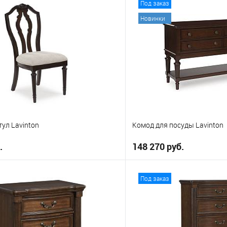
Под заказ
Новинки
ул Lavinton
Комод для посуды Lavinton
.
148 270 руб.
В корзину
В корз
Под заказ
е
В избранное