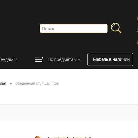
рендам
По предметам
Мебель в наличии
•
улья
Обеденный стул Lavinton