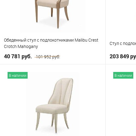
Обеденный стул с подлокотниками Malibu Crest
Стул с подлок
Crotch Mahogany
40 781 руб.
203 849 ру
101 952 руб.
В корзину
В наличии
В наличии
В избранно
В избранное