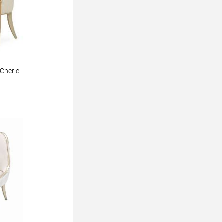
Cherie
ину