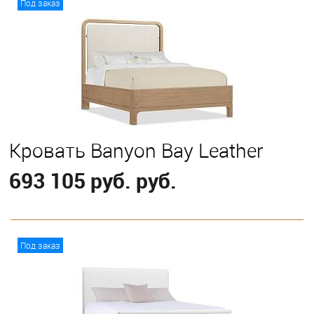
Под заказ
Выберите
California King
Eastern King
Queen
Кровать Banyon Bay Leather
693 105 руб. руб.
В корзину
Под заказ
Выберите
California King
Eastern King
Queen