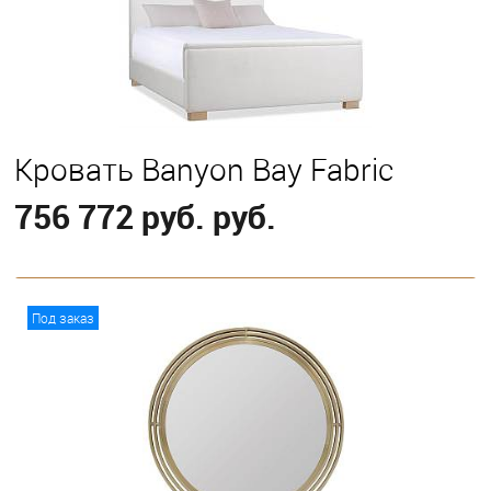
California King
Eastern King
Queen
Кровать Banyon Bay Fabric
756 772 руб. руб.
В корзину
Под заказ
Выберите
Eastern King
Queen