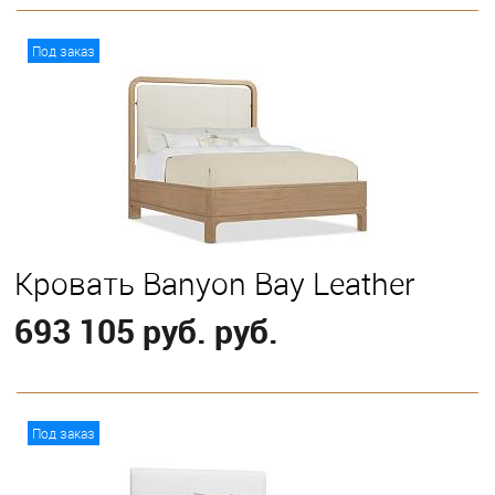
В корзину
Под заказ
Выберите
California King
Eastern King
Queen
Кровать Banyon Bay Leather
693 105 руб. руб.
В корзину
Под заказ
Выберите