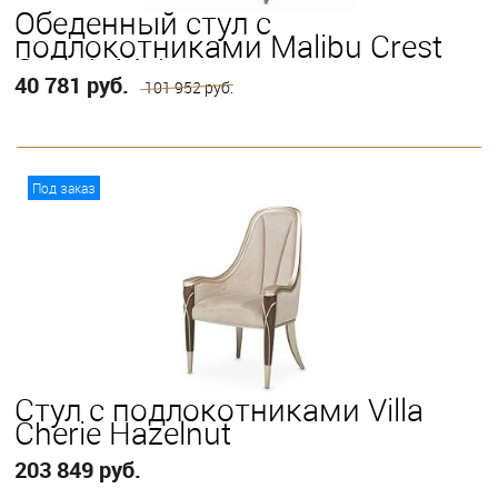
Обеденный стул с
подлокотниками Malibu Crest
Crotch Mahogany
40 781 руб.
101 952 руб.
В корзину
Под заказ
Стул с подлокотниками Villa
Cherie Hazelnut
203 849 руб.