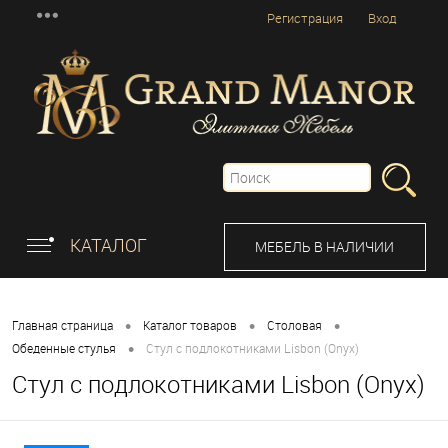
Регистрация
Вход
КАТАЛОГ
МЕБЕЛЬ В НАЛИЧИИ
•
•
•
Главная страница
Каталог товаров
Столовая
•
Обеденные стулья
Стул с подлокотниками Lisbon (Onyx)
Стул с подлокотниками Lisbon (Onyx)