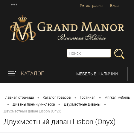
Регистрация
Вход
КАТАЛОГ
МЕБЕЛЬ В НАЛИЧИИ
•
•
•
Главная страница
Каталог товаров
Гостиная
Мягкая мебель
•
•
•
Диваны премиум-класса
Двухместные диваны
Двухместный диван Lisbon (Onyx)
Двухместный диван Lisbon (Onyx)