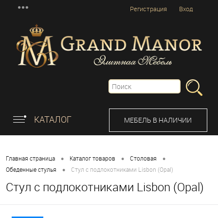
Регистрация
Вход
КАТАЛОГ
МЕБЕЛЬ В НАЛИЧИИ
•
•
•
Главная страница
Каталог товаров
Столовая
•
Обеденные стулья
Стул с подлокотниками Lisbon (Opal)
Стул с подлокотниками Lisbon (Opal)