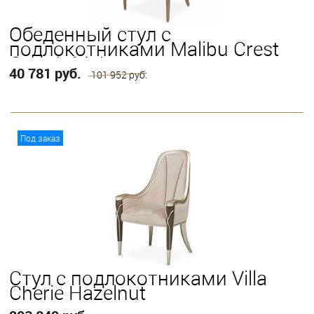
Обеденный стул с
подлокотниками Malibu Crest
Crotch Mahogany
40 781 руб.
101 952 руб.
В корзину
Под заказ
Стул с подлокотниками Villa
Cherie Hazelnut