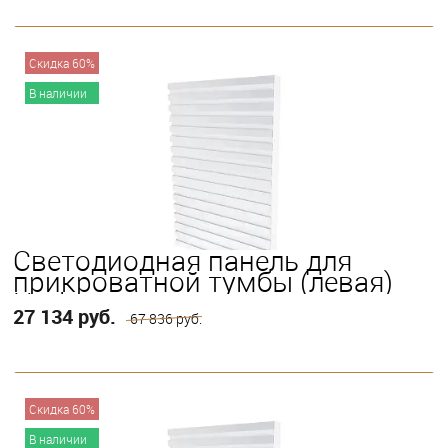
В корзину
Скидка 60%
В наличии
Светодиодная панель для
прикроватной тумбы (левая)
Horizons
27 134 руб.
67 836 руб.
В корзину
Скидка 60%
В наличии