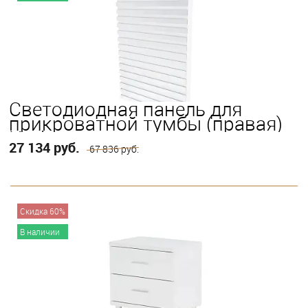
Светодиодная панель для
прикроватной тумбы (правая)
Horizons
27 134 руб.
67 836 руб.
В корзину
Скидка 60%
В наличии