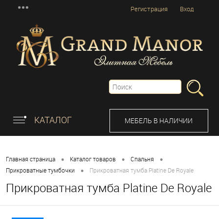
Регистрация
Вход
КАТАЛОГ
МЕБЕЛЬ В НАЛИЧИИ
•
•
•
Главная страница
Каталог товаров
Спальня
•
Прикроватные тумбочки
Прикроватная тумба Platine De Royale
Прикроватная тумба Platine De Royale