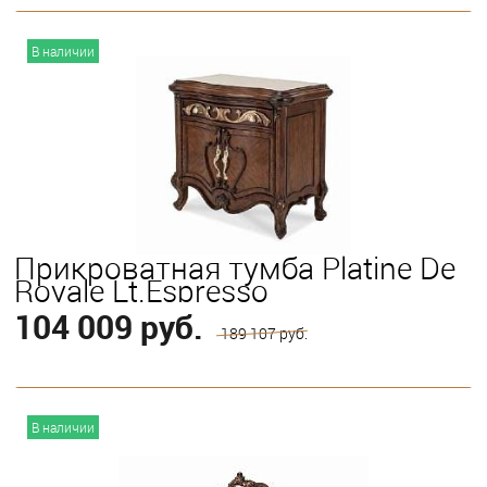
В корзину
В наличии
Выберите
California King
Eastern King
Queen
Прикроватная тумба Platine De
Royale Lt.Espresso
104 009 руб.
189 107 руб.
В корзину
В наличии