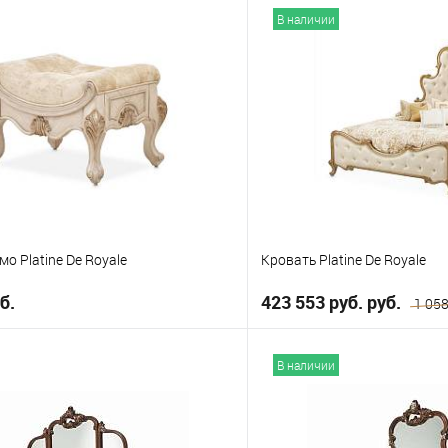
В корзину
В корз
В наличии
е
В избранное
о Platine De Royale
Кровать Platine De Royale
б.
423 553 руб. руб.
1 058
В корзину
В корз
В наличии
е
В избранное