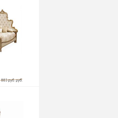
ину
 883 руб. руб.
ину