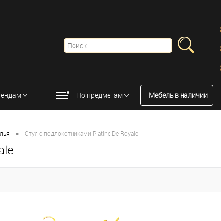
рендам
По предметам
Мебель в наличии
•
улья
Стул с подлокотниками Platine De Royale
ale