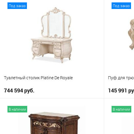
В корзину
Под заказ
Под заказ
В избранное
В избранно
Туалетный столик Platine De Royale
Пуф для трюм
744 594 руб.
145 991 ру
В корзину
В наличии
В наличии
В избранное
В избранно