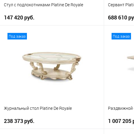
Стул с подлокотниками Platine De Royale
Сервант Plati
147 420 руб.
688 610 ру
В корзину
Под заказ
Под заказ
В избранное
В избранно
Журнальный стол Platine De Royale
Раздвижной о
238 373 руб.
1 007 205 