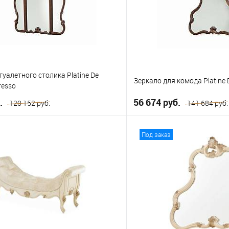
Выберите
California King
Eastern K
туалетного столика Platine De
Зеркало для комода Platine D
resso
б.
56 674 руб.
120 152 руб.
141 684 руб.
В корзину
В корз
Под заказ
е
В избранное