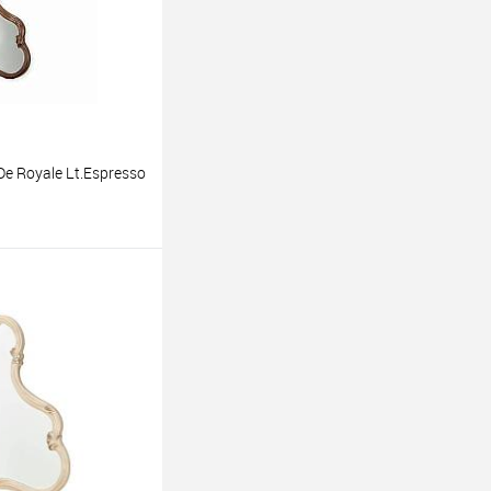
ing
Queen
e Royale Lt.Espresso
ину