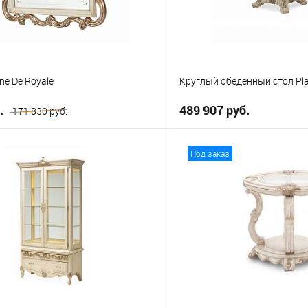
ne De Royale
Круглый обеденный стол Plat
б.
489 907 руб.
171 830 руб.
В корз
В корзину
Под заказ
В избранное
е