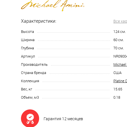
Характеристики:
Все ха
Высота
124
см.
Ширина
60
см.
Глубина
70
см.
Артикул
NR0900
Производитель
Michael
Страна бренда
США
Коллекция
Platine 
Вес, кг
15.65
Объем, м3
0.18
Гарантия 12 месяцев