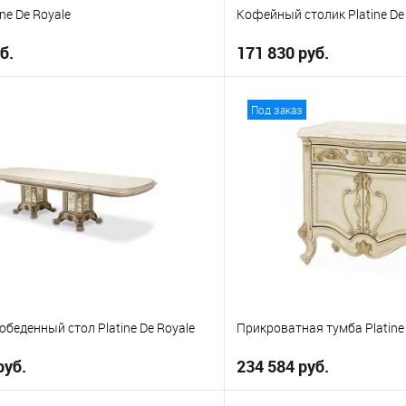
ne De Royale
Кофейный столик Platine De
б.
171 830 руб.
В корзину
В корз
Под заказ
е
В избранное
беденный стол Platine De Royale
Прикроватная тумба Platine 
руб.
234 584 руб.