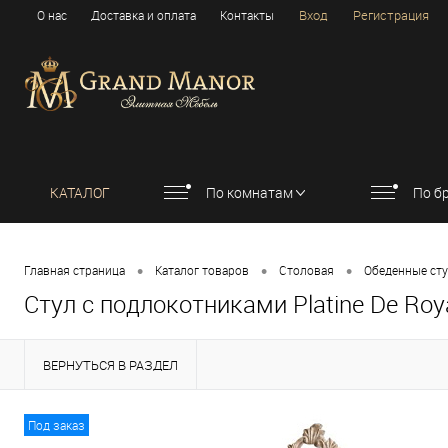
Вход
Регистрация
О нас
Доставка и оплата
Контакты
КАТАЛОГ
По комнатам
По б
•
•
•
Главная страница
Каталог товаров
Столовая
Обеденные ст
Стул с подлокотниками Platine De Roy
ВЕРНУТЬСЯ В РАЗДЕЛ
Под заказ