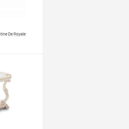
ine De Royale
ину