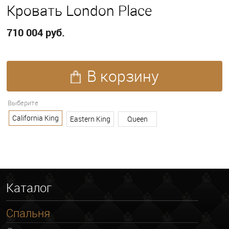
Кровать London Place
710 004 руб.
В корзину
ПОКАЗАТЬ ЕЩЕ
Выберите
ПОКАЗАТЬ ВСЕ
California King
Eastern King
Queen
Каталог
Спальня