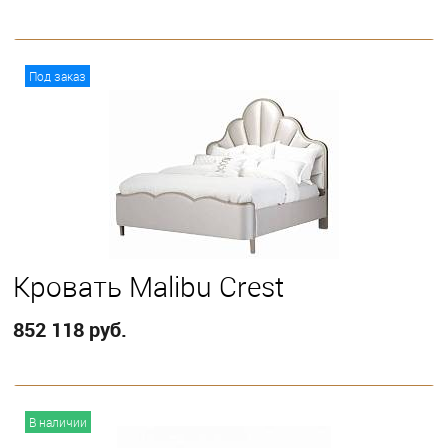
В корзину
Под заказ
Выберите
California King
Eastern King
Queen
Кровать Malibu Crest
852 118 руб.
В корзину
В наличии