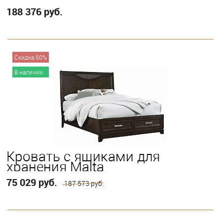
188 376 руб.
В корзину
Скидка 60%
В наличии
Выберите
King
Queen
Twin
Full
Кровать с ящиками для
хранения Malta
75 029 руб.
187 573 руб.