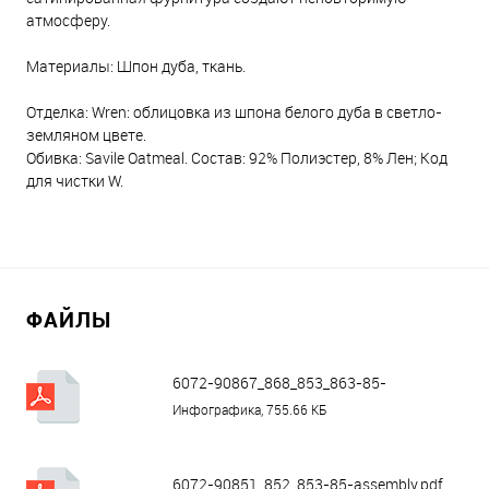
атмосферу.
Материалы: Шпон дуба, ткань.
Отделка: Wren: облицовка из шпона белого дуба в светло-
земляном цвете.
Обивка: Savile Oatmeal. Состав: 92% Полиэстер, 8% Лен; Код
для чистки W.
ФАЙЛЫ
6072-90867_868_853_863-85-
assembly.pdf
Инфографика, 755.66 КБ
6072-90851_852_853-85-assembly.pdf