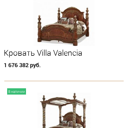
Выберите
California King
Eastern King
Queen
Кровать Villa Valencia
1 676 382 руб.
В корзину
В наличии
Выберите
Eastern King