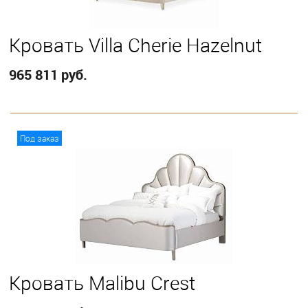
Кровать Villa Cherie Hazelnut
965 811 руб.
В корзину
Под заказ
Выберите
California King
Eastern King
Queen
Кровать Malibu Crest