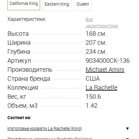
California King
Eastern King
Queen
Характеристики:
Все
характеристики
Высота
168
см.
Ширина
207
см.
Глубина
234
см.
Артикул
9034000CK-136
Производитель
Michael Amini
Страна бренда
США
Коллекция
La Rachelle
Вес, кг
150.6
Объем, м3
1.42
Состоит из:
Изголовье кровати La Rachelle (King)