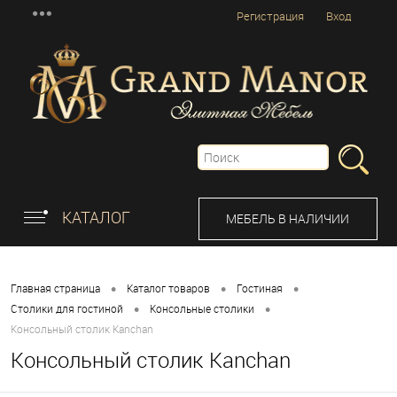
Регистрация
Вход
КАТАЛОГ
МЕБЕЛЬ В НАЛИЧИИ
•
•
•
Главная страница
Каталог товаров
Гостиная
•
•
Столики для гостиной
Консольные столики
Консольный столик Kanchan
Консольный столик Kanchan