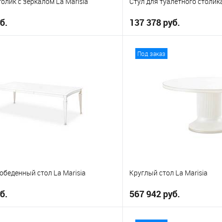
олик с зеркалом La Marisia
Стул для туалетного столика
б.
137 378 руб.
В корзину
В корз
Под заказ
е
В избранное
беденный стол La Marisia
Круглый стол La Marisia
б.
567 942 руб.
В корзину
В корз