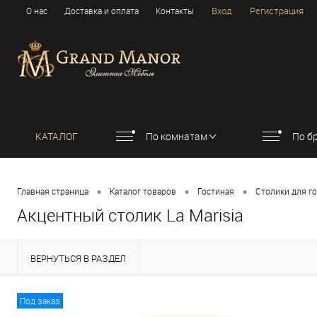
Вход
Регистрация
О нас
Доставка и оплата
Контакты
КАТАЛОГ
По комнатам
По б
•
•
•
Главная страница
Каталог товаров
Гостиная
Столики для г
Акцентный столик La Marisia
ВЕРНУТЬСЯ В РАЗДЕЛ
Под заказ