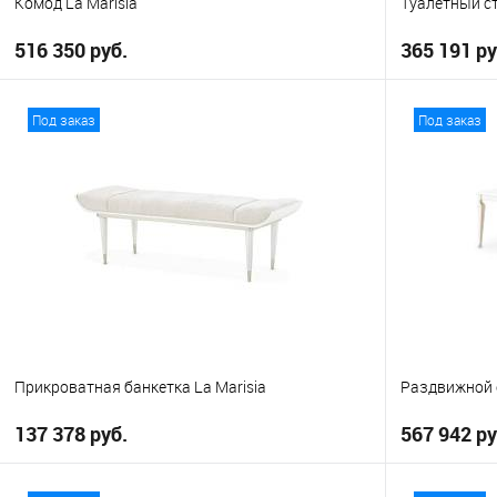
Комод La Marisia
Туалетный ст
516 350 руб.
365 191 ру
В корзину
Под заказ
Под заказ
В избранное
В избранно
Прикроватная банкетка La Marisia
Раздвижной о
137 378 руб.
567 942 ру
В корзину