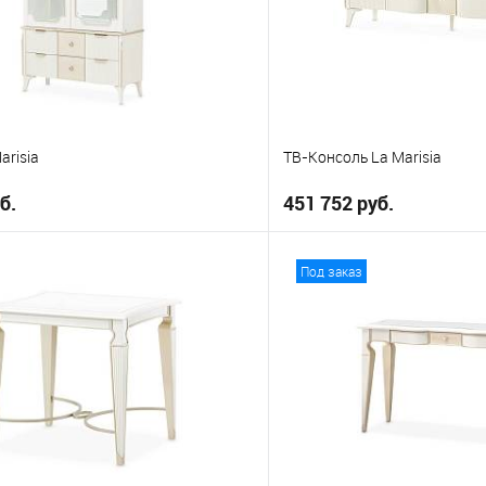
arisia
ТВ-Консоль La Marisia
б.
451 752 руб.
В корзину
В корз
Под заказ
е
В избранное