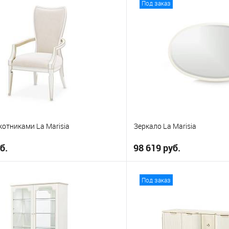
Под заказ
е
В избранное
котниками La Marisia
Зеркало La Marisia
б.
98 619 руб.
В корзину
В корз
Под заказ
е
В избранное