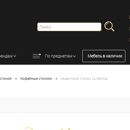
рендам
По предметам
Мебель в наличии
•
•
остиной
Кофейные столики
Акцентный столик La Marisia