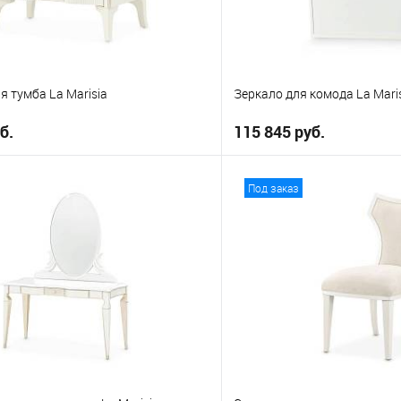
 тумба La Marisia
Зеркало для комода La Mari
б.
115 845 руб.
В корзину
В корз
Под заказ
е
В избранное