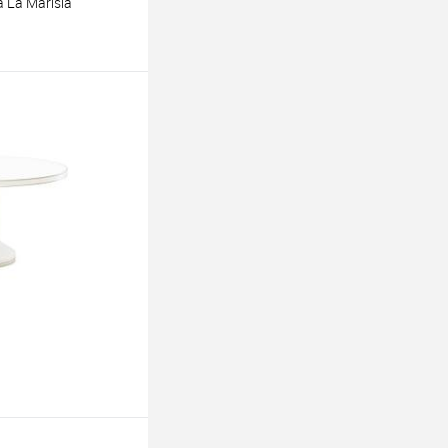
 La Marisia
ину
ину