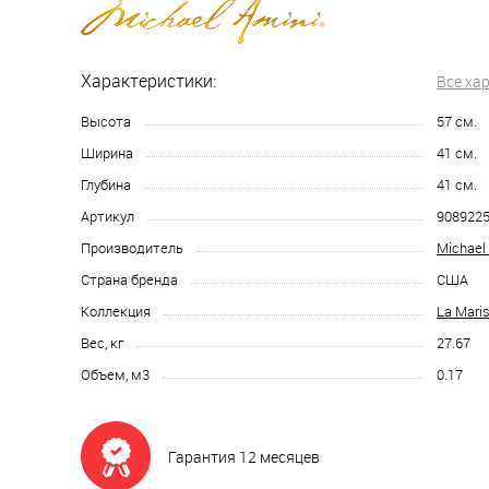
Характеристики:
Все ха
Высота
57
см.
Ширина
41
см.
Глубина
41
см.
Артикул
9089225
Производитель
Michael
Страна бренда
США
Коллекция
La Maris
Вес, кг
27.67
Объем, м3
0.17
Гарантия 12 месяцев