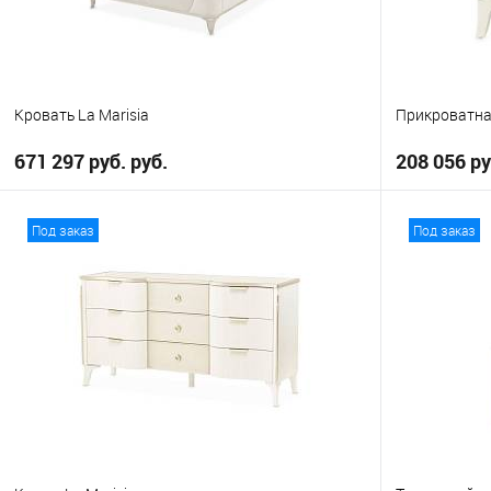
Кровать La Marisia
Прикроватная
671 297 руб. руб.
208 056 ру
В корзину
Под заказ
Под заказ
В избранное
В избранно
Выберите
Eastern King
Queen