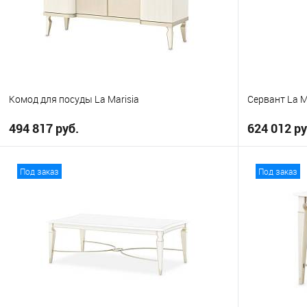
Комод для посуды La Marisia
Сервант La M
494 817 руб.
624 012 ру
В корзину
Под заказ
Под заказ
В избранное
В избранно