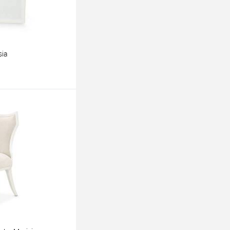
sia
ину