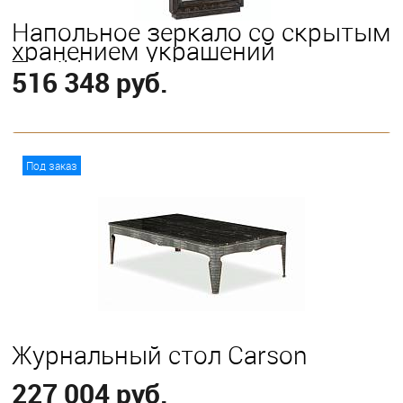
Напольное зеркало со скрытым
хранением украшений
Traditions
516 348 руб.
В корзину
Под заказ
Журнальный стол Carson
227 004 руб.