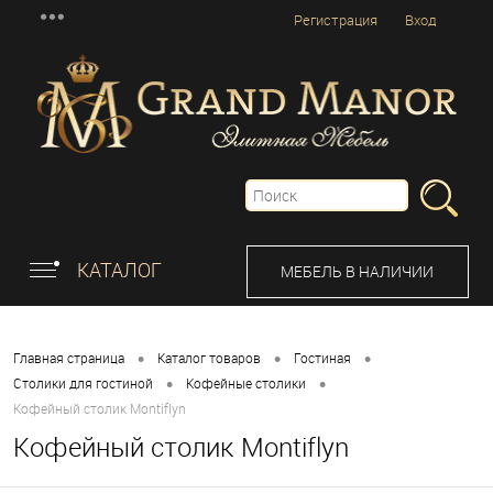
Регистрация
Вход
КАТАЛОГ
МЕБЕЛЬ В НАЛИЧИИ
•
•
•
Главная страница
Каталог товаров
Гостиная
•
•
Столики для гостиной
Кофейные столики
Кофейный столик Montiflyn
Кофейный столик Montiflyn