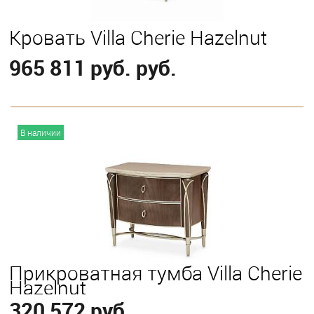
Кровать Villa Cherie Hazelnut
965 811 руб. руб.
В корзину
В наличии
Выберите
California King
Eastern King
Queen
Прикроватная тумба Villa Cherie
Hazelnut
320 572 руб.