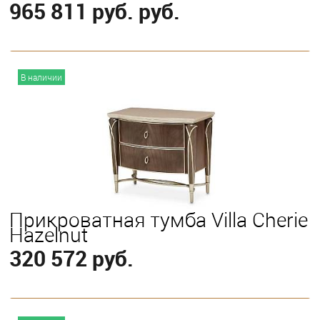
965 811 руб. руб.
В корзину
В наличии
Выберите
California King
Eastern King
Queen
Прикроватная тумба Villa Cherie
Hazelnut
320 572 руб.
В корзину