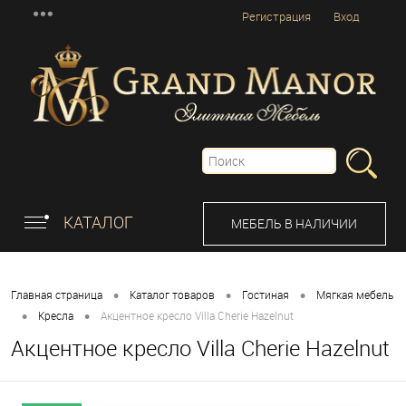
Регистрация
Вход
КАТАЛОГ
МЕБЕЛЬ В НАЛИЧИИ
•
•
•
Главная страница
Каталог товаров
Гостиная
Мягкая мебель
•
•
Кресла
Акцентное кресло Villa Cherie Hazelnut
Акцентное кресло Villa Cherie Hazelnut