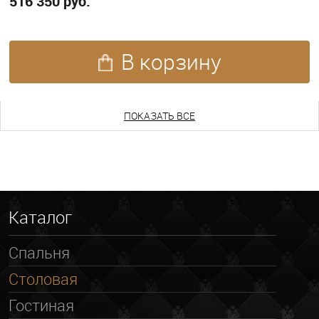
516 350 руб.
В корзину
ПОКАЗАТЬ ЕЩЕ
ПОКАЗАТЬ ВСЕ
Каталог
Спальня
Столовая
Гостиная