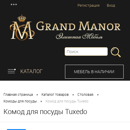
Регистрация
Вход
КАТАЛОГ
МЕБЕЛЬ В НАЛИЧИИ
•
•
•
Главная страница
Каталог товаров
Столовая
•
Комоды для посуды
Комод для посуды Tuxedo
Комод для посуды Tuxedo