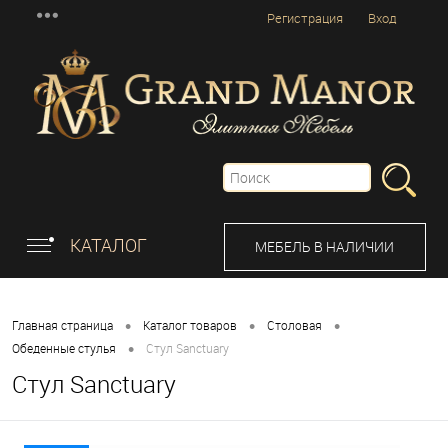
Регистрация
Вход
КАТАЛОГ
МЕБЕЛЬ В НАЛИЧИИ
•
•
•
Главная страница
Каталог товаров
Столовая
•
Обеденные стулья
Стул Sanctuary
Стул Sanctuary