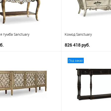
я тумба Sanctuary
Комод Sanctuary
б.
826 418 руб.
В корзину
В корз
Под заказ
е
В избранное