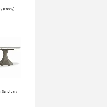
y (Ebony)
ину
 Sanctuary