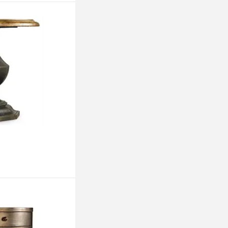
ину
ину