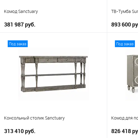
Комод Sanctuary
ТВ-Тумба Sur
381 987 руб.
893 600 ру
В корзину
Под заказ
Под заказ
В избранное
В избранно
Консольный столик Sanctuary
Комод для п
313 410 руб.
826 418 ру