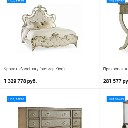
Кровать Sanctuary (размер King)
Прикроватны
1 329 778 руб.
281 577 ру
В корзину
Под заказ
Под заказ
В избранное
В избранно