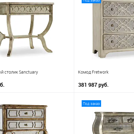
й столик Sanctuary
Комод Fretwork
б.
381 987 руб.
В корзину
В корз
Под заказ
е
В избранное