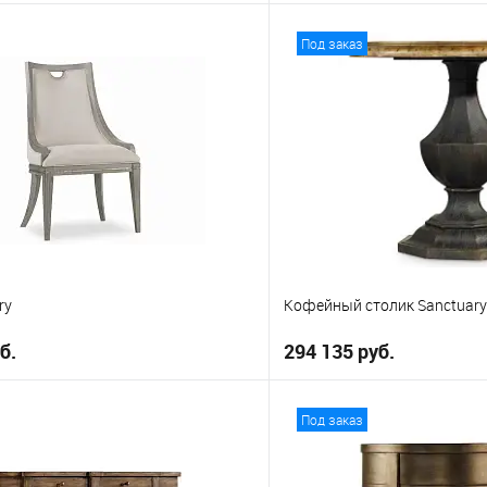
В корзину
В корз
Под заказ
е
В избранное
ry
Кофейный столик Sanctuary
б.
294 135 руб.
В корзину
В корз
Под заказ
е
В избранное