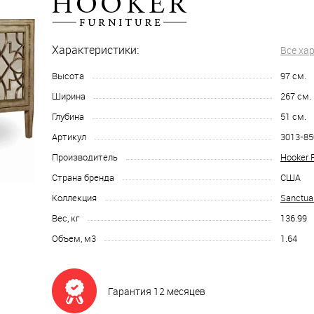
Характеристики:
Все ха
Высота
97
см.
Ширина
267
см.
Глубина
51
см.
Артикул
3013-85
Производитель
Hooker F
Страна бренда
США
Коллекция
Sanctua
Вес, кг
136.99
Объем, м3
1.64
Гарантия 12 месяцев