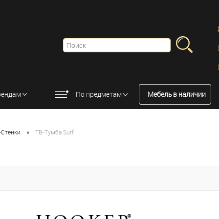
рендам
По предметам
Мебель в наличии
•
-Стенки
ТВ-Тумба Surf