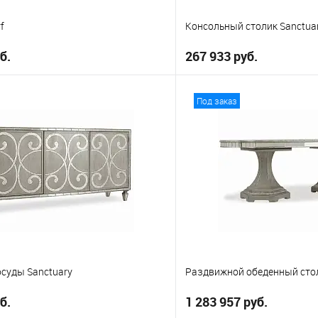
f
Консольный столик Sanctuar
б.
267 933 руб.
В корзину
В корз
Под заказ
е
В избранное
осуды Sanctuary
Раздвижной обеденный стол
б.
1 283 957 руб.