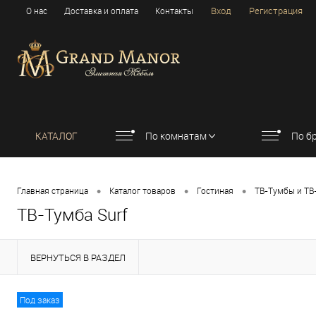
Вход
Регистрация
О нас
Доставка и оплата
Контакты
КАТАЛОГ
По комнатам
По б
•
•
•
Главная страница
Каталог товаров
Гостиная
ТВ-Тумбы и ТВ
ТВ-Тумба Surf
ВЕРНУТЬСЯ В РАЗДЕЛ
Под заказ