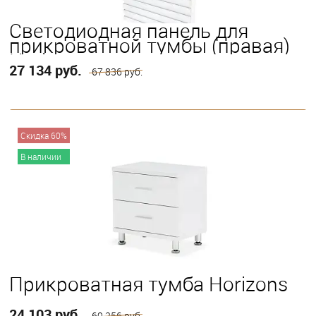
Светодиодная панель для
прикроватной тумбы (правая)
Horizons
27 134 руб.
67 836 руб.
В корзину
Скидка 60%
В наличии
Прикроватная тумба Horizons
24 103 руб.
60 256 руб.