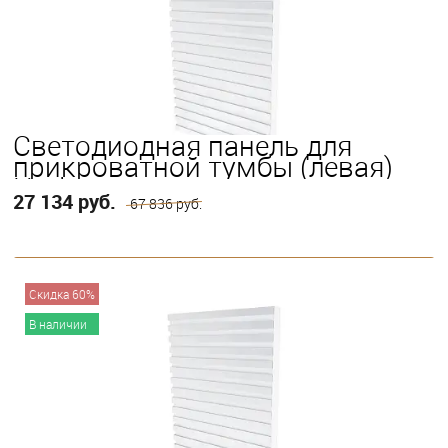
Светодиодная панель для
прикроватной тумбы (левая)
Horizons
27 134 руб.
67 836 руб.
В корзину
Скидка 60%
В наличии