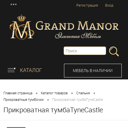
Регистрация
Вход
КАТАЛОГ
МЕБЕЛЬ В НАЛИЧИИ
•
•
•
Главная страница
Каталог товаров
Спальня
•
Прикроватные тумбочки
Прикроватная тумбаTyneCastle
Прикроватная тумбаTyneCastle