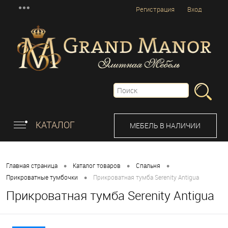
Регистрация
Вход
КАТАЛОГ
МЕБЕЛЬ В НАЛИЧИИ
•
•
•
Главная страница
Каталог товаров
Спальня
•
Прикроватные тумбочки
Прикроватная тумба Serenity Antigua
Прикроватная тумба Serenity Antigua