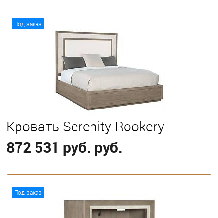
В корзину
Под заказ
Выберите
California King
Eastern King
Queen
Кровать Serenity Rookery
872 531 руб. руб.
В корзину
Под заказ
Выберите