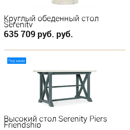
Круглый обеденный стол
Serenity
635 709 руб. руб.
В корзину
Под заказ
Выберите
152 см
137 см
Высокий стол Serenity Piers
Friendship