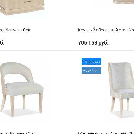
од Nouveau Chic
Круглый обеденный стол No
б.
705 163 руб.
В корзину
В корз
Под заказ
Новинки
е
В избранное
есло Nouveau Chic
Обеденный стул Nouveau Ch