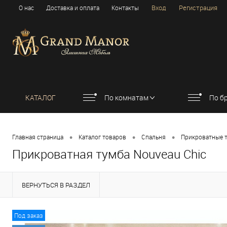
Вход
Регистрация
О нас
Доставка и оплата
Контакты
КАТАЛОГ
По комнатам
По б
•
•
•
Главная страница
Каталог товаров
Спальня
Прикроватные 
Прикроватная тумба Nouveau Chic
ВЕРНУТЬСЯ В РАЗДЕЛ
Под заказ