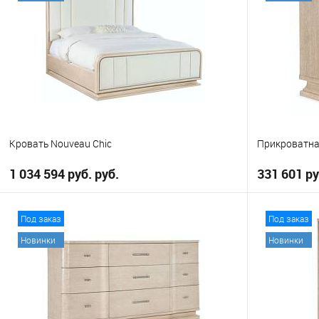
Кровать Nouveau Chic
Прикроватна
1 034 594 руб. руб.
331 601 ру
В корзину
Под заказ
Под заказ
Новинки
Новинки
В избранное
В избранно
Выберите
Eastern King