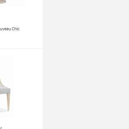
uveau Chic
ину
ic