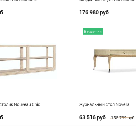
б.
176 980 руб.
В корзину
В корз
В наличии
е
В избранное
столик Nouveau Chic
Журнальный стол Novella
б.
63 516 руб.
158 789 руб.
В корзину
В корз