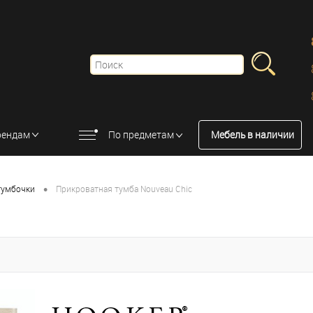
рендам
По предметам
Мебель в наличии
•
тумбочки
Прикроватная тумба Nouveau Chic