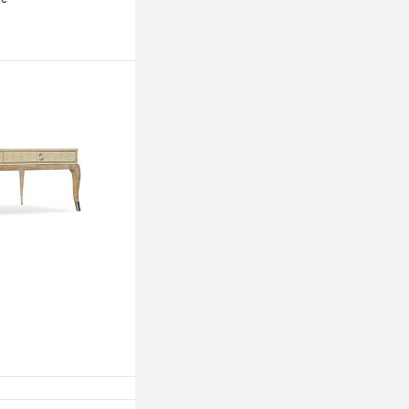
ину
ину