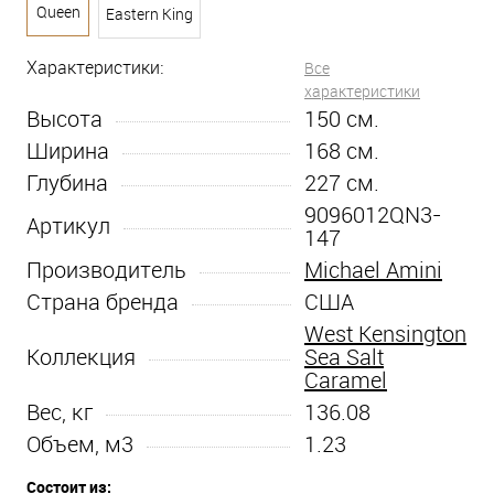
Queen
Eastern King
Характеристики:
Все
характеристики
Высота
150
см.
Ширина
168
см.
Глубина
227
см.
9096012QN3-
Артикул
147
Производитель
Michael Amini
Страна бренда
США
West Kensington
Коллекция
Sea Salt
Caramel
Вес, кг
136.08
Объем, м3
1.23
Состоит из: