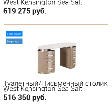
West Kensington Sea Salt
Caramel
619 275 руб.
В корзину
Под заказ
Новинки
Туалетный/Письменный столик
West Kensington Sea Salt
Caramel
516 350 руб.