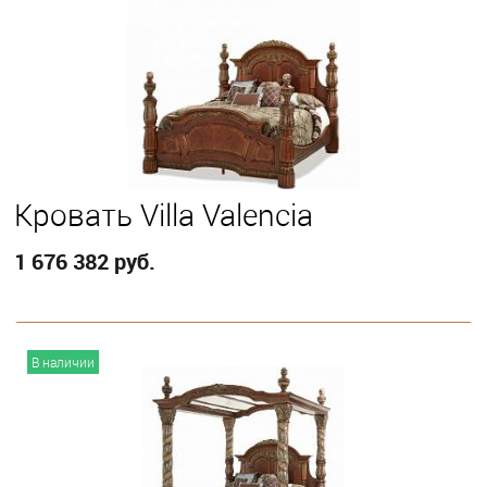
Выберите
California King
Eastern King
Queen
Кровать Villa Valencia
1 676 382 руб.
В корзину
В наличии
Выберите
Eastern King