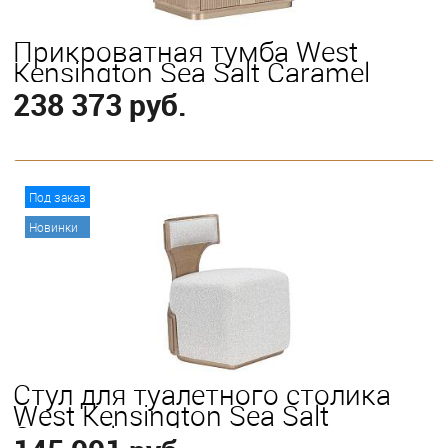
Прикроватная тумба West
Kensington Sea Salt Caramel
238 373 руб.
В корзину
Под заказ
Новинки
Стул для туалетного столика
West Kensington Sea Salt
Caramel