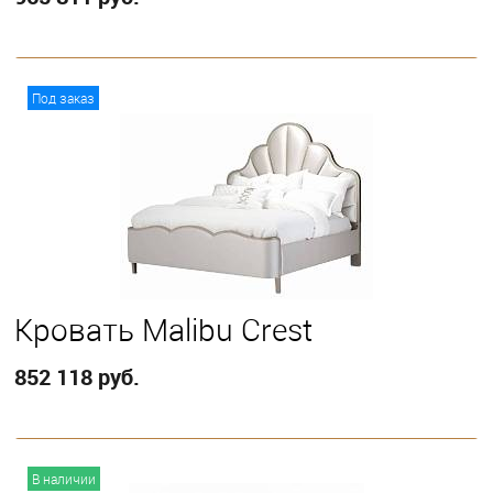
В корзину
Под заказ
Выберите
California King
Eastern King
Queen
Кровать Malibu Crest
852 118 руб.
В корзину
В наличии