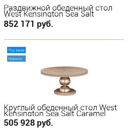
Раздвижной обеденный стол
West Kensington Sea Salt
Caramel
852 171 руб.
В корзину
Под заказ
Новинки
Круглый обеденный стол West
Kensington Sea Salt Caramel
505 928 руб.