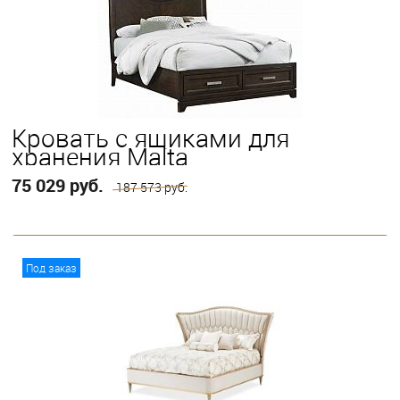
King
Queen
Twin
Full
Кровать с ящиками для
хранения Malta
75 029 руб.
187 573 руб.
В корзину
Под заказ
Выберите
Eastern King