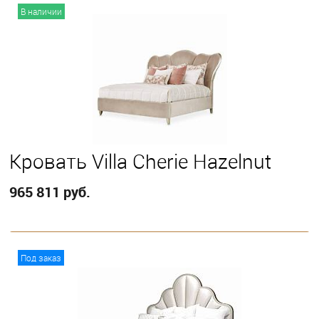
В наличии
Кровать Villa Cherie Hazelnut
965 811 руб.
В корзину
Под заказ
Выберите
California King
Eastern King
Queen