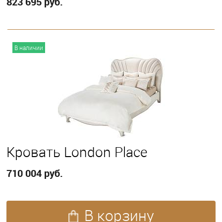
823 695 руб.
В корзину
В наличии
Выберите
California King
Eastern King
Queen
Кровать London Place
710 004 руб.
В корзину
ПОКАЗАТЬ ЕЩЕ