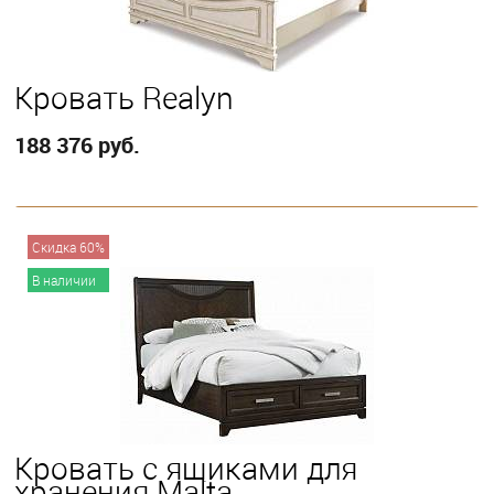
Кровать Realyn
188 376 руб.
В корзину
Скидка 60%
В наличии
Выберите
King
Queen
Twin
Full
Кровать с ящиками для
хранения Malta