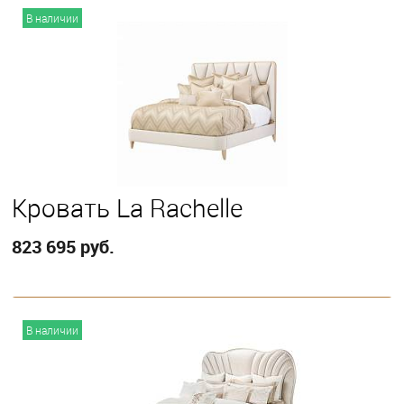
В корзину
В наличии
Выберите
Queen
Кровать La Rachelle
823 695 руб.
В корзину
В наличии
Выберите
California King
Eastern King
Queen