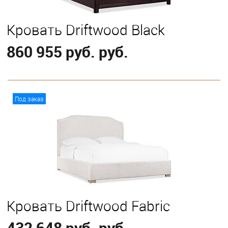
Кровать Driftwood Black
860 955 руб. руб.
В корзину
Под заказ
Выберите
California King
Eastern King
Queen
Кровать Driftwood Fabric
432 648 руб. руб.