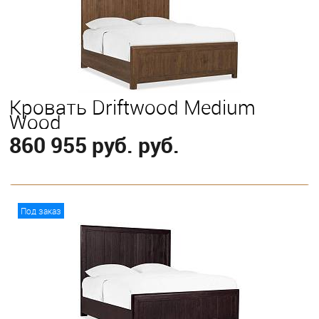
California King
Eastern King
Queen
Кровать Driftwood Medium
Wood
860 955 руб. руб.
В корзину
Под заказ
Выберите
California King
Eastern King
Queen