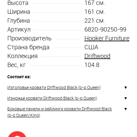
Высота
167
см.
Ширина
161
см.
Глубина
221
см.
Артикул
6820-90250-99
Производитель
Hooker Furniture
Страна бренда
США
Коллекция
Driftwood
Вес, кг
104.8
Состоит из:
Изголовье кровати Driftwood Black (р-р Queen)
Изножье кровати Driftwood Black (р-р Queen)
Боковые панели и рейлинги кровати Driftwood Black
(р-р Queen/King)