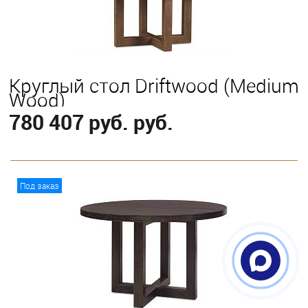
152 см
122 см
Круглый стол Driftwood (Medium
Wood)
780 407 руб. руб.
В корзину
Под заказ
Выберите
183 см