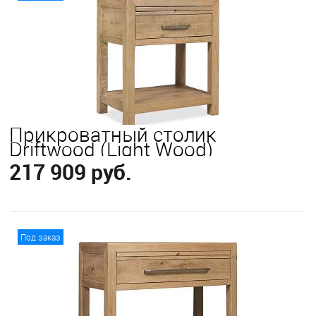
Выберите
California King
Eastern King
Queen
Прикроватный столик
Driftwood (Light Wood)
217 909 руб.
В корзину
Под заказ