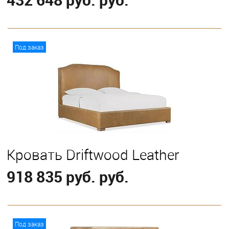
В корзину
Под заказ
Выберите
California King
Eastern King
Queen
Кровать Driftwood Leather
918 835 руб. руб.
В корзину
Под заказ