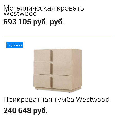
Металлическая кровать
Westwood
693 105 руб. руб.
В корзину
Под заказ
Выберите
California King
Eastern King
Queen
Прикроватная тумба Westwood
240 648 руб.