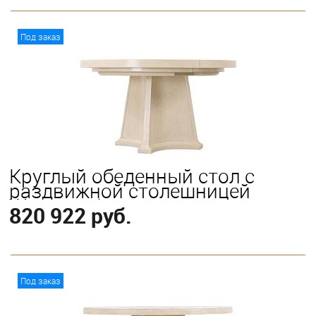
В корзину
Под заказ
Круглый обеденный стол с
раздвижной столешницей
Westwood
820 922 руб.
В корзину
Под заказ