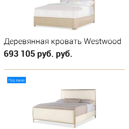
Eastern King
Queen
Деревянная кровать Westwood
693 105 руб. руб.
В корзину
Под заказ
Выберите
California King
Eastern King
Queen