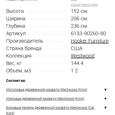
характеристики
Высота
152
см.
Ширина
206
см.
Глубина
236
см.
Артикул
6133-90260-80
Производитель
Hooker Furniture
Страна бренда
США
Коллекция
Westwood
Вес, кг
144.4
Объем, м3
1.2
Состоит из:
Изголовье деревянной кровати Westwood (King)
Изножье деревянной кровати Westwood (King)
Боковые панели деревянной кровати Westwood (Cal.
King)