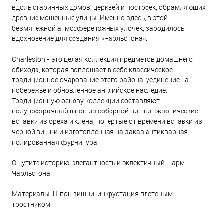
вдоль старинных домов, церквей и построек, обрамляющих
древние мощенные улицы. Именно здесь, в этой
безмятежной атмосфере южных улочек, зародилось
вдохновение для создания «Чарльстона».
Charleston - это целая коллекция предметов домашнего
обихода, которая воплощает в себе классическое
традиционное очарование этого района, уединение на
побережье и обновленное английское наследие.
Традиционную основу коллекции составляют
полупрозрачный шпон из соборной вишни, экзотические
вставки из ореха и клена, потертые от времени вставки из
черной вишни и изготовленная на заказ антикварная
полированная фурнитура.
Ощутите историю, элегантность и эклектичный шарм
Чарльстона.
Материалы: Шпон вишни, инкрустация плетеным
тростником.