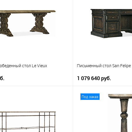
е
В избранное
обеденный стол Le Vieux
Письменный стол San Felipe
б.
1 079 640 руб.
В корзину
В корз
Под заказ
е
В избранное