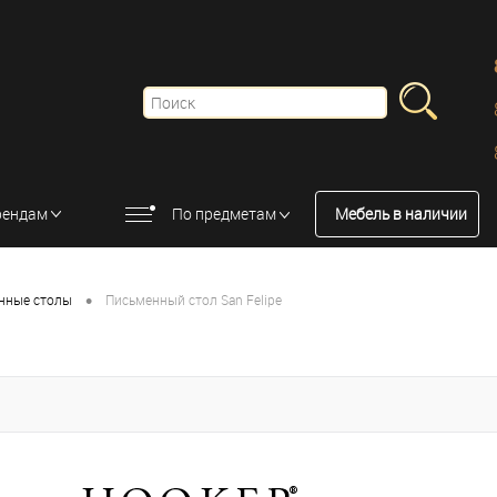
рендам
По предметам
Мебель в наличии
•
нные столы
Письменный стол San Felipe