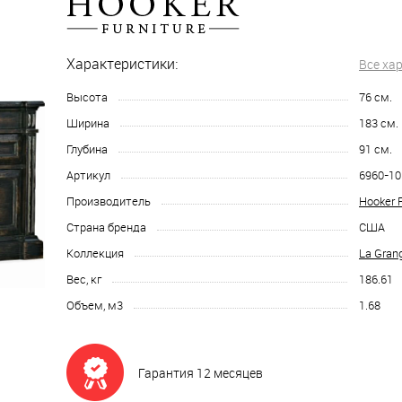
Характеристики:
Все ха
Высота
76
см.
Ширина
183
см.
Глубина
91
см.
Артикул
6960-10
Производитель
Hooker F
Страна бренда
США
Коллекция
La Gran
Вес, кг
186.61
Объем, м3
1.68
Гарантия 12 месяцев