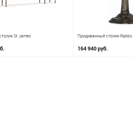
столик St James
Придиванный столик Rabbs P
б.
164 940 руб.
В корзину
В корз
е
В избранное