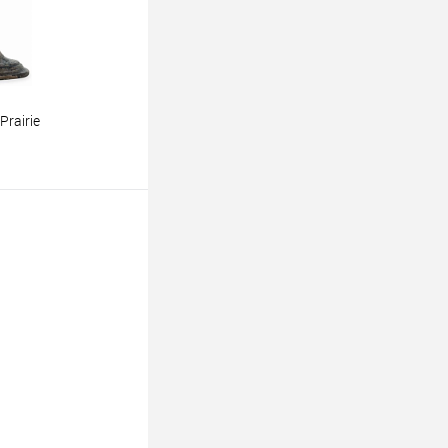
rairie
ину