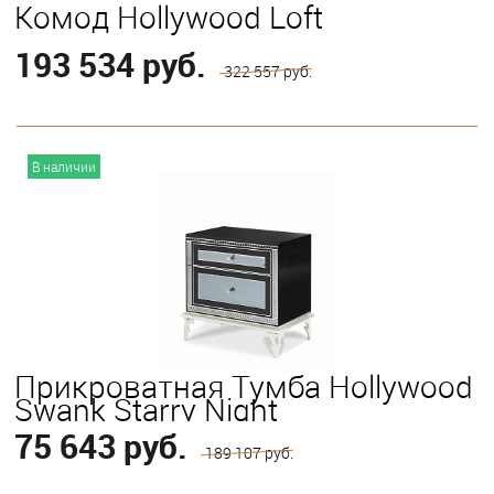
Комод Hollywood Loft
193 534 руб.
322 557 руб.
В корзину
В наличии
Прикроватная Тумба Hollywood
Swank Starry Night
75 643 руб.
189 107 руб.