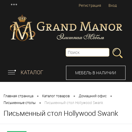
Регистрация
Вход
КАТАЛОГ
МЕБЕЛЬ В НАЛИЧИИ
•
•
•
Главная страница
Каталог товаров
Домашний офис
•
Письменные столы
Письменный стол Hollywood Swank
Письменный стол Hollywood Swank