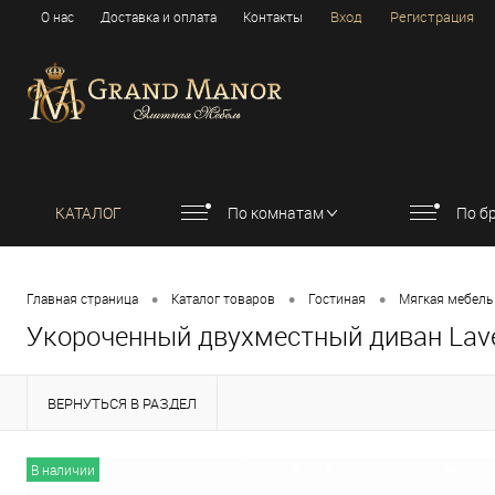
Вход
Регистрация
О нас
Доставка и оплата
Контакты
КАТАЛОГ
По комнатам
По б
•
•
•
Главная страница
Каталог товаров
Гостиная
Мягкая мебель
Укороченный двухместный диван Lavell
ВЕРНУТЬСЯ В РАЗДЕЛ
В наличии