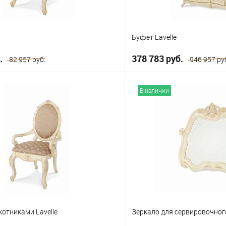
Буфет Lavelle
б.
378 783 руб.
82 957 руб.
946 957 ру
В корзину
В корз
В наличии
е
В избранное
котниками Lavelle
Зеркало для сервировочного