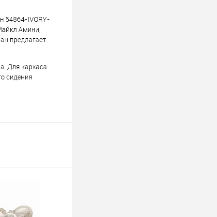
ан 54864-IVORY-
Майкл Амини,
ван предлагает
а. Для каркаса
го сидения