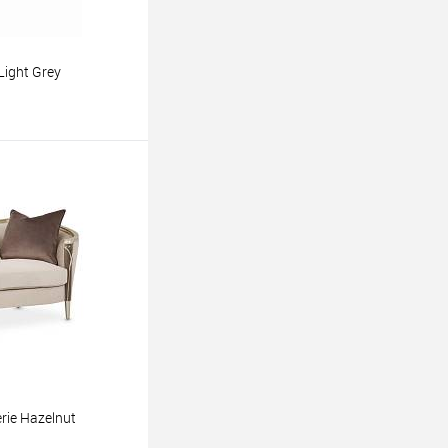
ight Grey
ину
rie Hazelnut