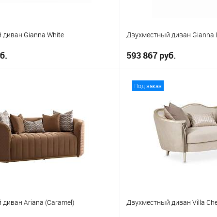
 диван Gianna White
Двухместный диван Gianna L
б.
593 867 руб.
В корзину
В корз
Под заказ
е
В избранное
диван Ariana (Caramel)
Двухместный диван Villa Che