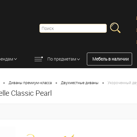
рендам
По предметам
Мебель в наличии
•
•
•
Диваны премиум-класса
Двухместные диваны
Укороченный двух
e Classic Pearl