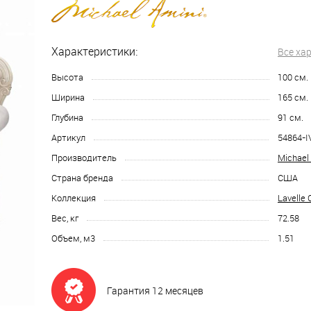
Характеристики:
Все ха
Высота
100
см.
Ширина
165
см.
Глубина
91
см.
Артикул
54864-
Производитель
Michael
Страна бренда
США
Коллекция
Lavelle 
Вес, кг
72.58
Объем, м3
1.51
Гарантия 12 месяцев