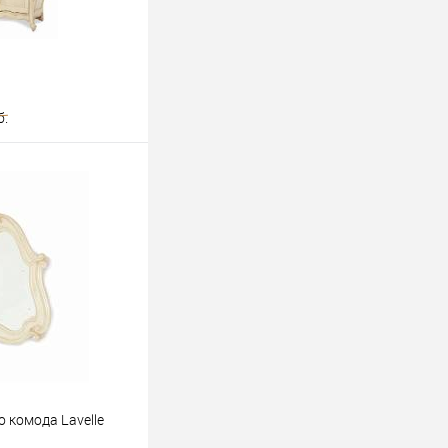
б.
ину
 комода Lavelle