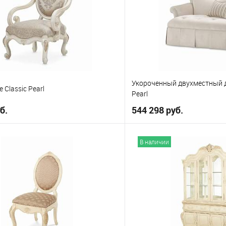
Укороченный двухместный ди
e Classic Pearl
Pearl
б.
544 298 руб.
В корзину
В корз
В наличии
е
В избранное