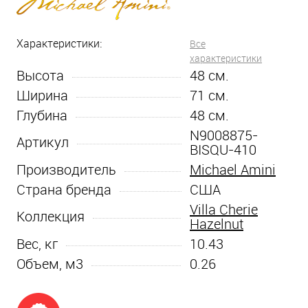
Характеристики:
Все
характеристики
Высота
48
см.
Ширина
71
см.
Глубина
48
см.
N9008875-
Артикул
BISQU-410
Производитель
Michael Amini
Страна бренда
США
Villa Cherie
Коллекция
Hazelnut
Вес, кг
10.43
Объем, м3
0.26