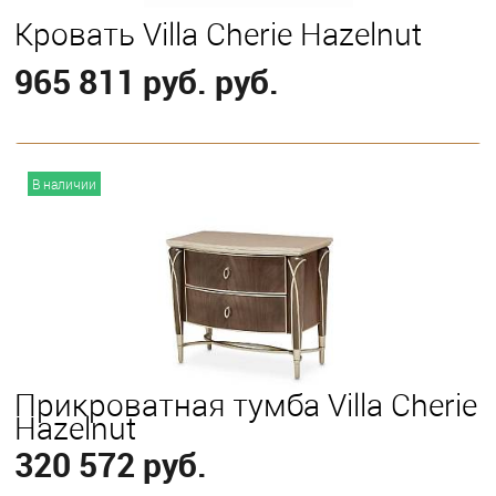
Кровать Villa Cherie Hazelnut
965 811 руб. руб.
В корзину
В наличии
Выберите
California King
Eastern King
Queen
Прикроватная тумба Villa Cherie
Hazelnut
320 572 руб.