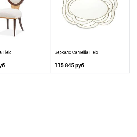
 Field
Зеркало Camellia Field
уб.
115 845 руб.
В корзину
В корзину
ое
В избранное