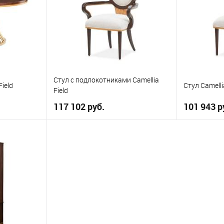
Стул с подлокотниками Camellia
ield
Стул Camellia
Field
117 102 руб.
101 943 р
ну
В корзину
В избранное
В избранн