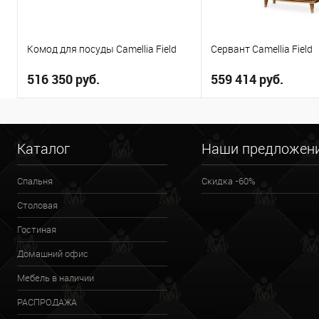
Комод для посуды Camellia Field
Сервант Camellia Field
516 350 руб.
559 414 руб.
В корзину
В корзи
Каталог
Наши предложен
В избранное
В избранное
Спальня
Скидка -60%
Столовая
Гостиная
Домашний офис
Мебель в наличии
РАСПРОДАЖА