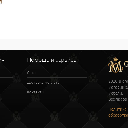
ну
ия
Помощь и сервисы
О нас
2026 © gr
Доставка и оплата
магазин э
Контакты
мебели.
Все права
Политика 
обработка