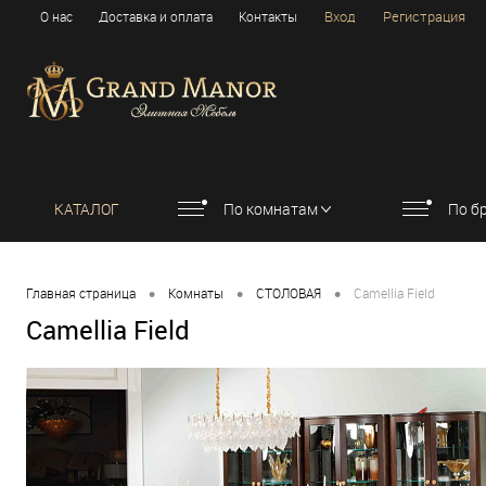
Вход
Регистрация
О нас
Доставка и оплата
Контакты
КАТАЛОГ
По комнатам
По б
•
•
•
Главная страница
Комнаты
СТОЛОВАЯ
Camellia Field
Camellia Field