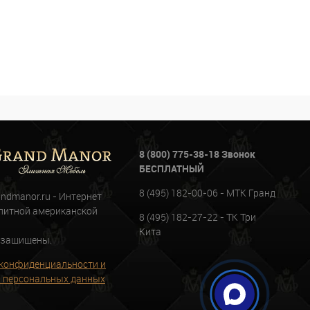
8 (800) 775-38-18 Звонок
БЕСПЛАТНЫЙ
8 (495) 182-00-06 - МТК Гранд
andmanor.ru - Интернет
литной американской
8 (495) 182-27-22 - ТК Три
Кита
 защищены.
конфиденциальности и
 персональных данных