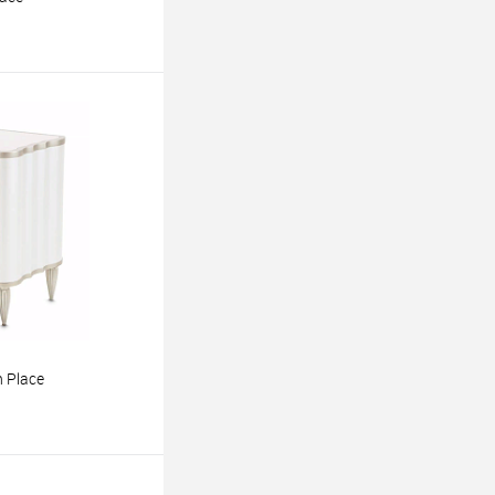
ину
 Place
ину