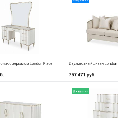
е
В избранное
ing
Eastern King
Queen
олик с зеркалом London Place
Двухместный диван London 
б.
757 471 руб.
В корзину
В корз
В наличии
е
В избранное