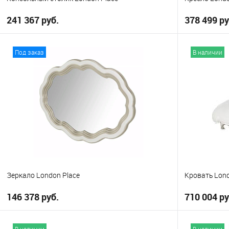
241 367 руб.
378 499 ру
В корзину
Под заказ
В наличии
В избранное
В избранно
Зеркало London Place
Кровать Lond
146 378 руб.
710 004 ру
В корзину
В наличии
В наличии