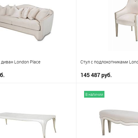
 диван London Place
Стул с подлокотниками Lond
б.
145 487 руб.
В корзину
В корз
В наличии
е
В избранное