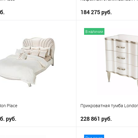
б.
184 275 руб.
В корзину
В корз
В наличии
е
В избранное
on Place
Прикроватная тумба London
б. руб.
228 861 руб.
В корзину
В корз
Под заказ