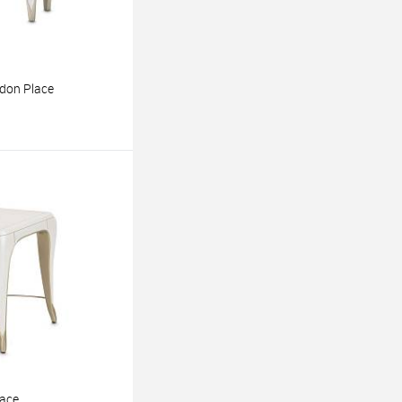
don Place
ину
ace