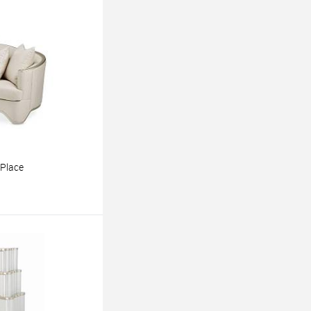
Place
ину