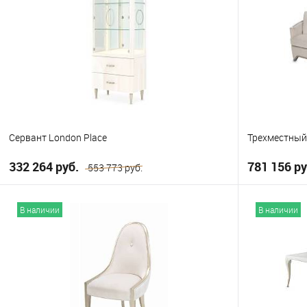
Сервант London Place
Трехместный
332 264 руб.
781 156 ру
553 773 руб.
В корзину
В наличии
В наличии
В избранно
В избранное