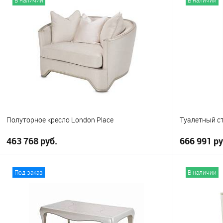
В избранное
В избранно
Выберите
California K
Полуторное кресло London Place
Туалетный ст
463 768 руб.
666 991 ру
В корзину
Под заказ
В наличии
В избранное
В избранно