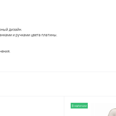
фный дизайн.
нками и ручками цвета платины.
нения.
В наличии