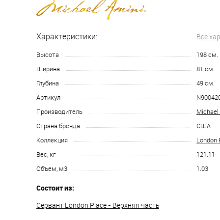
Характеристики:
Все ха
Высота
198
см.
Ширина
81
см.
Глубина
49
см.
Артикул
N90042
Производитель
Michael
Страна бренда
США
Коллекция
London 
Вес, кг
121.11
Объем, м3
1.03
Состоит из:
Сервант London Place - Верхняя часть