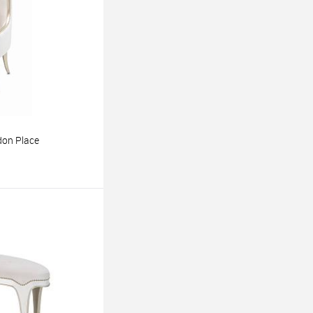
on Place
ину