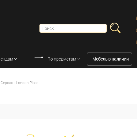
рендам
По предметам
Мебель в наличии
Сервант London Place