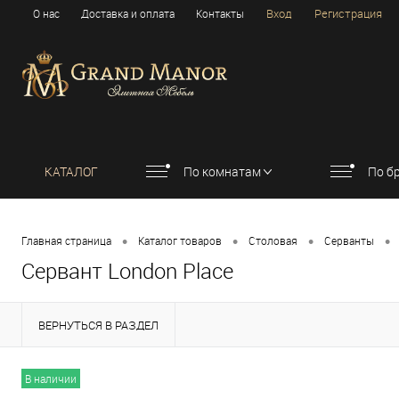
Вход
Регистрация
О нас
Доставка и оплата
Контакты
КАТАЛОГ
По комнатам
По б
•
•
•
•
Главная страница
Каталог товаров
Столовая
Серванты
Сервант London Place
ВЕРНУТЬСЯ В РАЗДЕЛ
В наличии