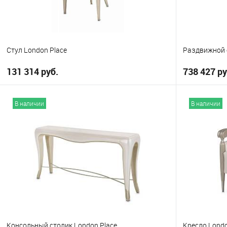
Стул London Place
Раздвижной 
131 314 руб.
738 427 ру
В корзину
В наличии
В наличии
В избранное
В избранно
Консольный столик London Place
Кресло Londo