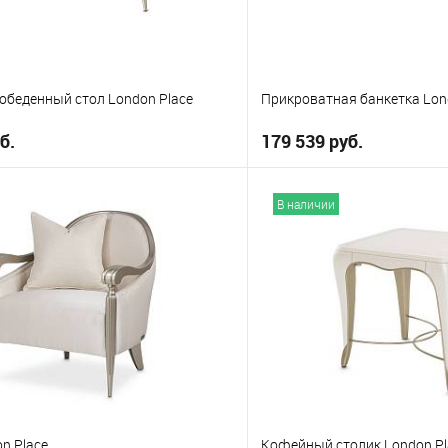
обеденный стол London Place
Прикроватная банкетка Lon
б.
179 539 руб.
В корзину
В корз
В наличии
е
В избранное
n Place
Кофейный столик London Pl