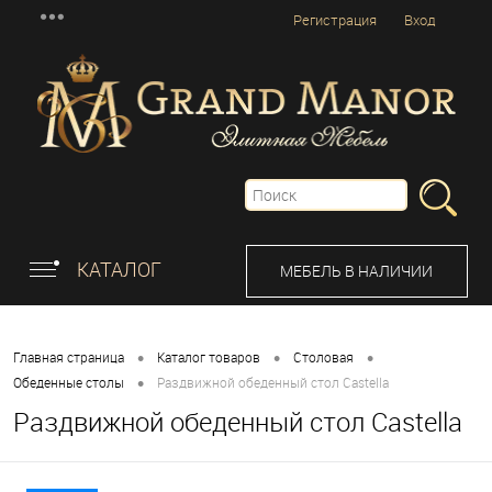
Регистрация
Вход
КАТАЛОГ
МЕБЕЛЬ В НАЛИЧИИ
•
•
•
Главная страница
Каталог товаров
Столовая
•
Обеденные столы
Раздвижной обеденный стол Castella
Раздвижной обеденный стол Castella