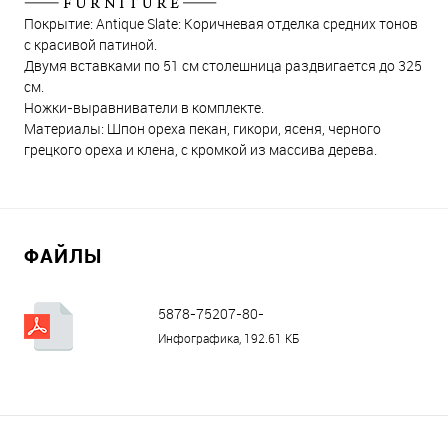
Покрытие: Antique Slate: Коричневая отделка средних тонов
с красивой патиной.
Двумя вставками по 51 см столешница раздвигается до 325
см.
Ножки-выравниватели в комплекте.
Материалы: Шпон ореха пекан, гикори, ясеня, черного
грецкого ореха и клена, с кромкой из массива дерева.
ФАЙЛЫ
5878-75207-80-
assembly_compressed.pdf
Инфографика, 192.61 КБ