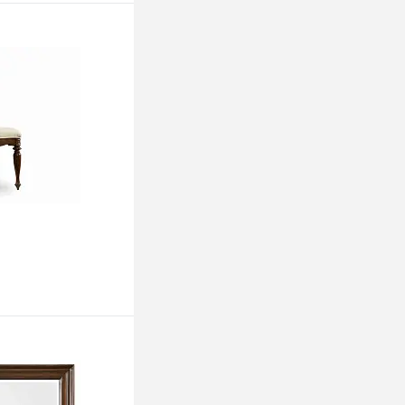
ину
ину