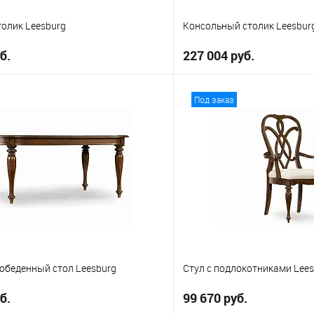
олик Leesburg
Консольный столик Leesbur
б.
227 004 руб.
В корзину
В корз
Под заказ
е
В избранное
обеденный стол Leesburg
Стул с подлокотниками Lee
б.
99 670 руб.