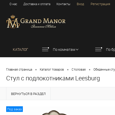
Вход
Регистрация
О нас
Доставка и оплата
Контакты
КАТАЛОГ
По комнатам
По б
•
•
•
Главная страница
Каталог товаров
Столовая
Обеденные ст
Стул с подлокотниками Leesburg
ВЕРНУТЬСЯ В РАЗДЕЛ
Под заказ