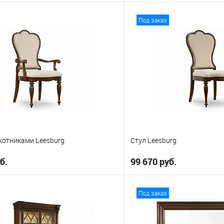
В корзину
В корз
Под заказ
е
В избранное
котниками Leesburg
Стул Leesburg
б.
99 670 руб.
В корзину
В корз
Под заказ
е
В избранное