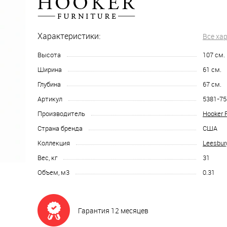
Характеристики:
Все ха
Высота
107
см.
Ширина
61
см.
Глубина
67
см.
Артикул
5381-75
Производитель
Hooker F
Страна бренда
США
Коллекция
Leesbur
Вес, кг
31
Объем, м3
0.31
Гарантия 12 месяцев