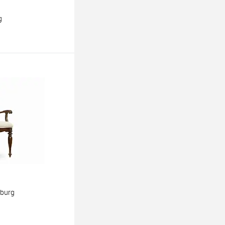
g
ину
sburg