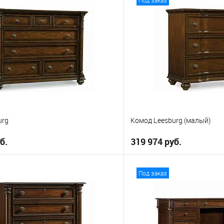
urg
Комод Leesburg (малый)
б.
319 974 руб.
В корзину
В корз
Под заказ
е
В избранное