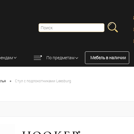
рендам
По предметам
Мебель в наличии
•
улья
Стул с подлокотниками Leesburg