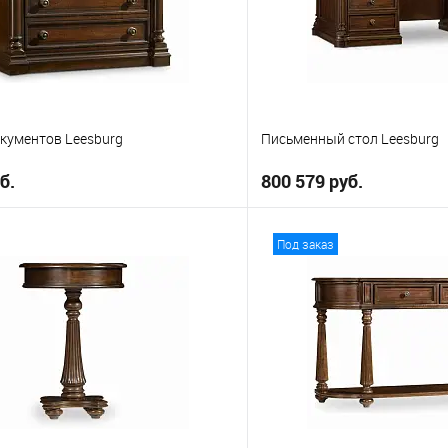
кументов Leesburg
Письменный стол Leesburg
б.
800 579 руб.
В корзину
В корз
Под заказ
е
В избранное