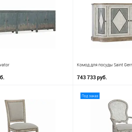
vator
Комод для посуды Saint Ger
б.
743 733 руб.
В корзину
В корз
Под заказ
е
В избранное