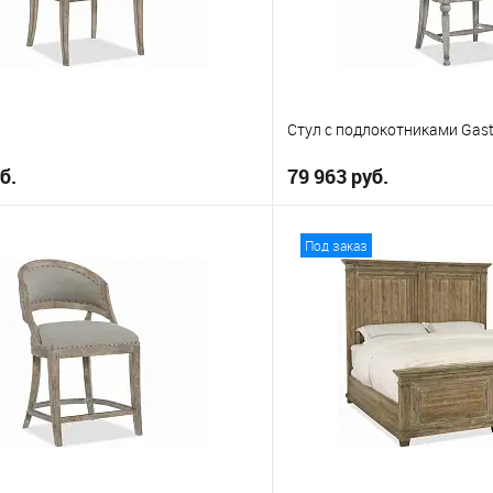
Стул с подлокотниками Gas
б.
79 963 руб.
В корзину
В корз
Под заказ
е
В избранное