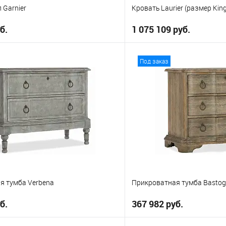
 Garnier
Кровать Laurier (размер King
б.
1 075 109 руб.
В корзину
В корз
Под заказ
е
В избранное
я тумба Verbena
Прикроватная тумба Basto
б.
367 982 руб.