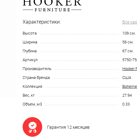
Характеристики:
Все ха
Высота
109
см.
Ширина
56
см.
Глубина
67
см.
Артикул
5750-7
Производитель
Hooker F
Страна бренда
США
Коллекция
Boheme
Вес, кг
27.94
Объем, м3
0.33
Гарантия 12 месяцев