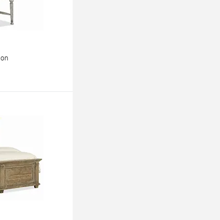
ton
ину