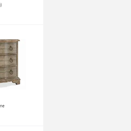
)
ину
gne