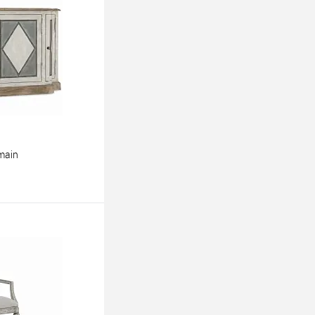
main
ину