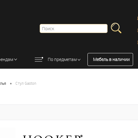
рендам
По предметам
Мебель в наличии
•
улья
Стул Gaston