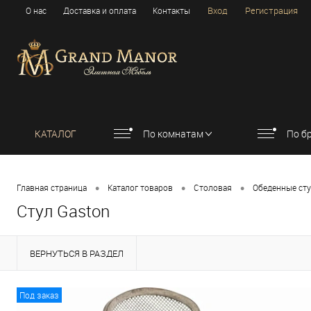
Вход
Регистрация
О нас
Доставка и оплата
Контакты
КАТАЛОГ
По комнатам
По б
•
•
•
Главная страница
Каталог товаров
Столовая
Обеденные ст
Стул Gaston
ВЕРНУТЬСЯ В РАЗДЕЛ
Под заказ