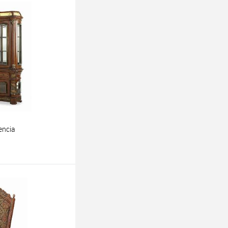
ину
encia
ину