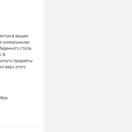
ентом в вашем
 и уникальными
беденного стола,
. В
еркнуть предметы
ет верх этого
бра.