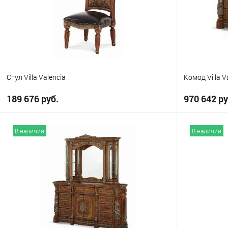
Выберите
Eastern Kin
Стул Villa Valencia
Кoмод Villa V
189 676 руб.
970 642 ру
В корзину
В наличии
В наличии
В избранное
В избранно