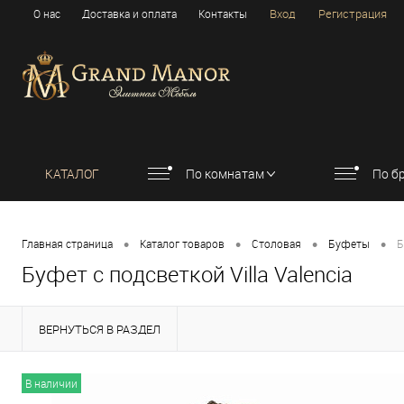
Вход
Регистрация
О нас
Доставка и оплата
Контакты
КАТАЛОГ
По комнатам
По б
•
•
•
•
Главная страница
Каталог товаров
Столовая
Буфеты
Б
Буфет с подсветкой Villa Valencia
ВЕРНУТЬСЯ В РАЗДЕЛ
В наличии