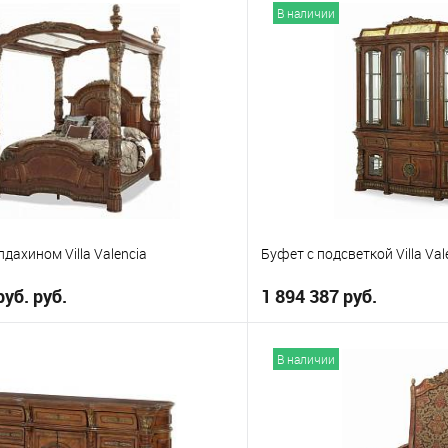
В корзину
В корз
В наличии
е
В избранное
дахином Villa Valencia
Буфет с подсветкой Villa Val
руб. руб.
1 894 387 руб.
В корзину
В корз
В наличии
е
В избранное