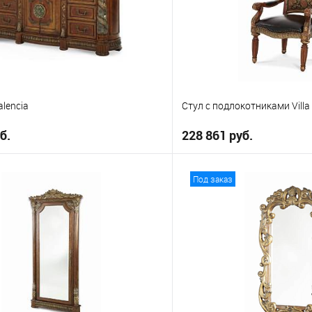
g
alencia
Стул с подлокотниками Villa 
б.
228 861 руб.
В корзину
В корз
Под заказ
е
В избранное