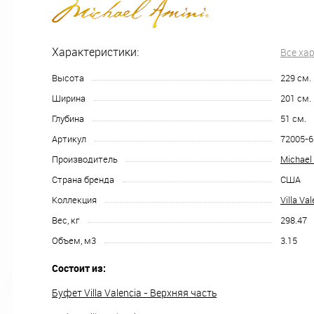
Характеристики:
Все ха
Высота
229
см.
Ширина
201
см.
Глубина
51
см.
Артикул
72005-6
Производитель
Michael
Страна бренда
США
Коллекция
Villa Va
Вес, кг
298.47
Объем, м3
3.15
Состоит из:
Буфет Villa Valencia - Верхняя часть