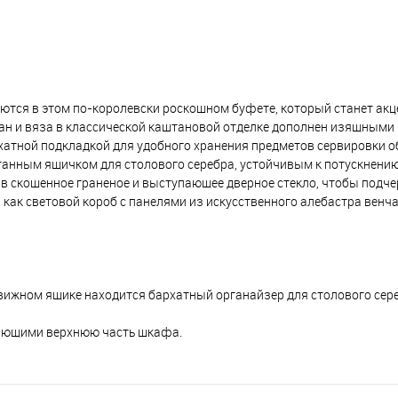
тся в этом по-королевски роскошном буфете, который станет акц
кан и вяза в классической каштановой отделке дополнен изящными
рхатной подкладкой для удобного хранения предметов сервировки о
танным ящичком для столового серебра, устойчивым к потускнению
в скошенное граненое и выступающее дверное стекло, чтобы подч
как световой короб с панелями из искусственного алебастра венча
вижном ящике находится бархатный органайзер для столового сере
нчающими верхнюю часть шкафа.