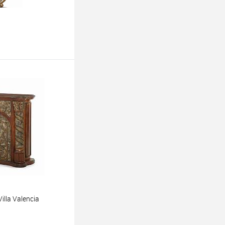
ину
lla Valencia