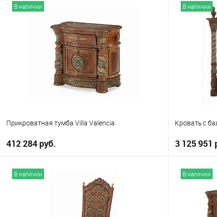
В корзину
В наличии
В наличии
В избранное
В избранно
Выберите
Eastern King
Прикроватная тумба Villa Valencia
Кровать с бал
412 284 руб.
3 125 951 
В корзину
В наличии
В наличии
В избранное
В избранно