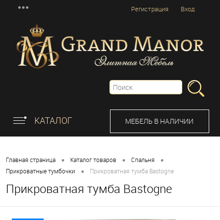
Регистрация
Вход
КАТАЛОГ
МЕБЕЛЬ В НАЛИЧИИ
•
•
•
Главная страница
Каталог товаров
Спальня
•
Прикроватные тумбочки
Прикроватная тумба Bastogne
Прикроватная тумба Bastogne